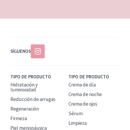
EDAD
Todas las edades
Edad: de 35 a 55
Piel madura
SÍGUENOS
TIPO DE PRODUCTO
TIPO DE PRODUCTO
Hidratación y
Crema de día
luminosidad
Crema de noche
Reducción de arrugas
Crema de ojos
Regeneración
Sérum
Firmeza
Limpieza
Piel menopáusica