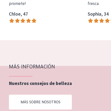
promete!
fresca.
COLECCIÓN
Chloe, 47
Sophia, 34
Essentials
Lift+
Expert
TIPO DE PIEL
Piel sensible
Piel normal y seca
MÁS INFORMACIÓN
Piel mixata o grasa
Nuestros consejos de belleza
Piel madura
Piel expuesta al sol
MÁS SOBRE NOSOTROS
Piel menopáusica