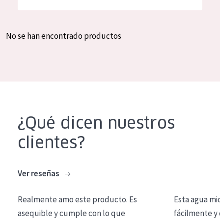
Hidratación y luminosidad
German
Reducción de arrugas
Spanish
No se han encontrado productos
Regeneración
Greek
Firmeza
Piel menopáusica
TIPO DE PRODUCTO
¿Qué dicen nuestros
Crema de día
clientes?
Crema de noche
Crema de ojos
Ver reseñas
Sérum
Realmente amo este producto. Es
Esta agua mi
Limpieza
asequible y cumple con lo que
fácilmente y 