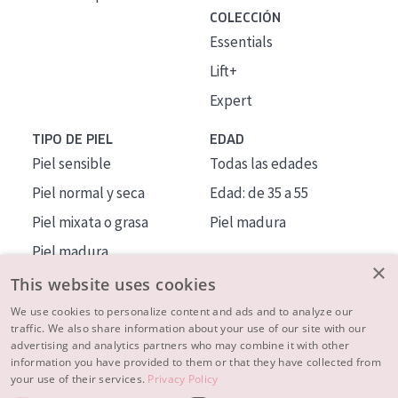
COLECCIÓN
Essentials
Lift+
Expert
TIPO DE PIEL
EDAD
Piel sensible
Todas las edades
Piel normal y seca
Edad: de 35 a 55
Piel mixata o grasa
Piel madura
Piel madura
×
Piel expuesta al sol
This website uses cookies
Piel menopáusica
We use cookies to personalize content and ads and to analyze our
traffic. We also share information about your use of our site with our
advertising and analytics partners who may combine it with other
MÁS SOBRE NOSOTROS
information you have provided to them or that they have collected from
your use of their services.
Privacy Policy
INSPIRACIÓN