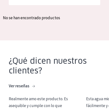
Hidratación y luminosidad
German
Reducción de arrugas
Spanish
No se han encontrado productos
Regeneración
Greek
Firmeza
Piel menopáusica
TIPO DE PRODUCTO
¿Qué dicen nuestros
Crema de día
clientes?
Crema de noche
Crema de ojos
Ver reseñas
Sérum
Realmente amo este producto. Es
Esta agua mi
Limpieza
asequible y cumple con lo que
fácilmente y 