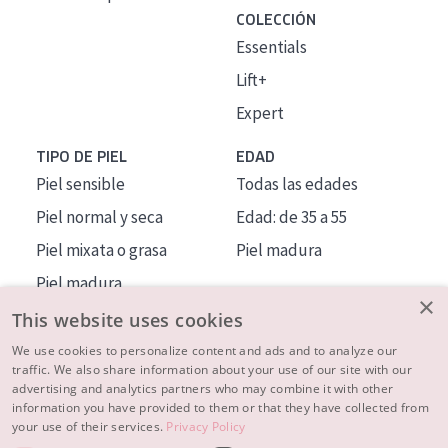
COLECCIÓN
Essentials
Lift+
Expert
TIPO DE PIEL
EDAD
Piel sensible
Todas las edades
Piel normal y seca
Edad: de 35 a 55
Piel mixata o grasa
Piel madura
Piel madura
×
Piel expuesta al sol
This website uses cookies
Piel menopáusica
We use cookies to personalize content and ads and to analyze our
traffic. We also share information about your use of our site with our
advertising and analytics partners who may combine it with other
MÁS SOBRE NOSOTROS
information you have provided to them or that they have collected from
your use of their services.
Privacy Policy
INSPIRACIÓN