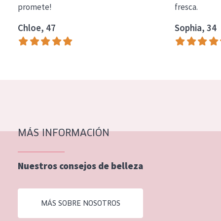
promete!
fresca.
COLECCIÓN
Chloe, 47
Sophia, 34
Essentials
Lift+
Expert
TIPO DE PIEL
Piel sensible
Piel normal y seca
MÁS INFORMACIÓN
Piel mixata o grasa
Nuestros consejos de belleza
Piel madura
Piel expuesta al sol
MÁS SOBRE NOSOTROS
Piel menopáusica