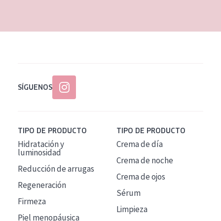
EDAD
Todas las edades
Edad: de 35 a 55
Piel madura
SÍGUENOS
TIPO DE PRODUCTO
TIPO DE PRODUCTO
Hidratación y
Crema de día
luminosidad
Crema de noche
Reducción de arrugas
Crema de ojos
Regeneración
Sérum
Firmeza
Limpieza
Piel menopáusica