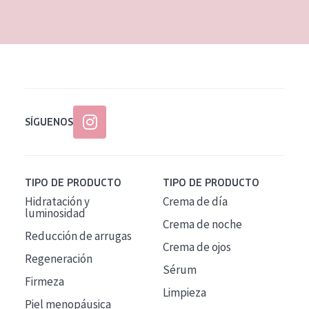
EDAD
Todas las edades
Edad: de 35 a 55
Piel madura
SÍGUENOS
TIPO DE PRODUCTO
TIPO DE PRODUCTO
Hidratación y
Crema de día
luminosidad
Crema de noche
Reducción de arrugas
Crema de ojos
Regeneración
Sérum
Firmeza
Limpieza
Piel menopáusica