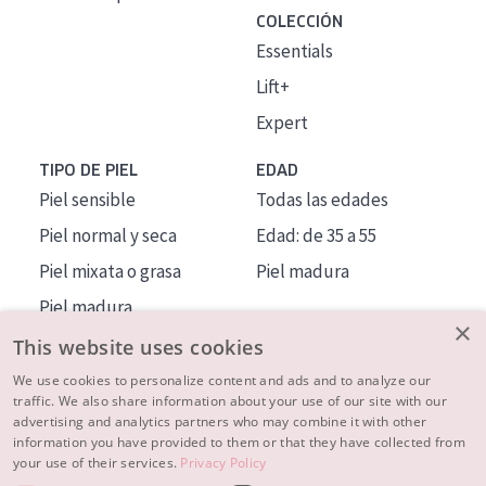
COLECCIÓN
Essentials
Lift+
Expert
TIPO DE PIEL
EDAD
Piel sensible
Todas las edades
Piel normal y seca
Edad: de 35 a 55
Piel mixata o grasa
Piel madura
Piel madura
×
Piel expuesta al sol
This website uses cookies
Piel menopáusica
We use cookies to personalize content and ads and to analyze our
traffic. We also share information about your use of our site with our
advertising and analytics partners who may combine it with other
MÁS SOBRE NOSOTROS
information you have provided to them or that they have collected from
your use of their services.
Privacy Policy
INSPIRACIÓN