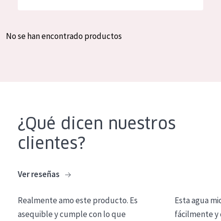
Hidratación y luminosidad
German
Reducción de arrugas
Spanish
No se han encontrado productos
Regeneración
Greek
Firmeza
Piel menopáusica
TIPO DE PRODUCTO
¿Qué dicen nuestros
Crema de día
clientes?
Crema de noche
Crema de ojos
Ver reseñas
Sérum
Realmente amo este producto. Es
Esta agua mi
Limpieza
asequible y cumple con lo que
fácilmente y 