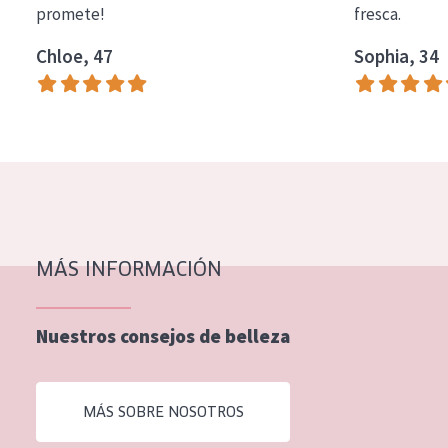
promete!
fresca.
COLECCIÓN
Chloe, 47
Sophia, 34
Essentials
Lift+
Expert
TIPO DE PIEL
Piel sensible
Piel normal y seca
MÁS INFORMACIÓN
Piel mixata o grasa
Nuestros consejos de belleza
Piel madura
Piel expuesta al sol
MÁS SOBRE NOSOTROS
Piel menopáusica