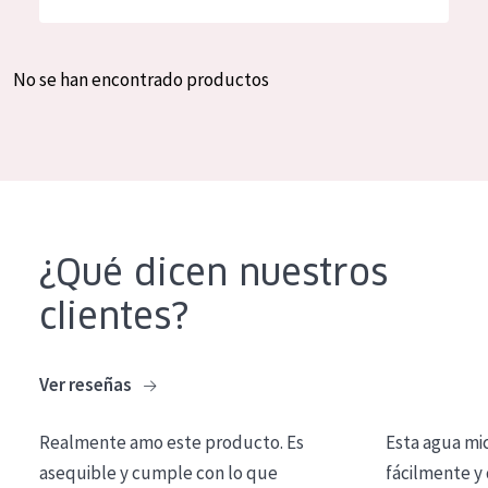
Hidratación y luminosidad
German
Reducción de arrugas
Spanish
No se han encontrado productos
Regeneración
Greek
Firmeza
Piel menopáusica
TIPO DE PRODUCTO
¿Qué dicen nuestros
Crema de día
clientes?
Crema de noche
Crema de ojos
Ver reseñas
Sérum
Realmente amo este producto. Es
Esta agua mi
Limpieza
asequible y cumple con lo que
fácilmente y 