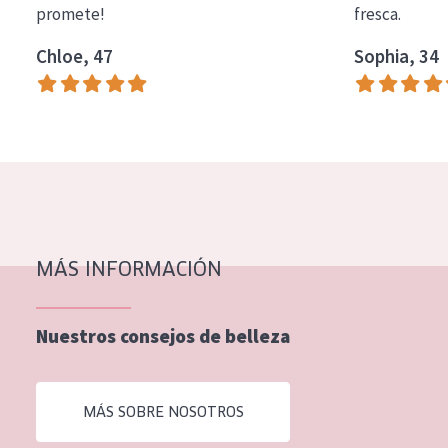
promete!
fresca.
COLECCIÓN
Chloe, 47
Sophia, 34
Essentials
Lift+
Expert
TIPO DE PIEL
Piel sensible
Piel normal y seca
MÁS INFORMACIÓN
Piel mixata o grasa
Nuestros consejos de belleza
Piel madura
Piel expuesta al sol
MÁS SOBRE NOSOTROS
Piel menopáusica