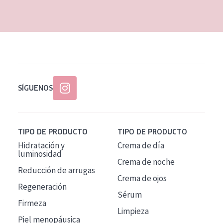
EDAD
Todas las edades
Edad: de 35 a 55
Piel madura
SÍGUENOS
TIPO DE PRODUCTO
TIPO DE PRODUCTO
Hidratación y
Crema de día
luminosidad
Crema de noche
Reducción de arrugas
Crema de ojos
Regeneración
Sérum
Firmeza
Limpieza
Piel menopáusica