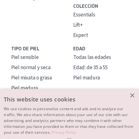
COLECCIÓN
Essentials
Lift+
Expert
TIPO DE PIEL
EDAD
Piel sensible
Todas las edades
Piel normal y seca
Edad: de 35 a 55
Piel mixata o grasa
Piel madura
Piel madura
×
Piel expuesta al sol
This website uses cookies
Piel menopáusica
We use cookies to personalize content and ads and to analyze our
traffic. We also share information about your use of our site with our
advertising and analytics partners who may combine it with other
MÁS SOBRE NOSOTROS
information you have provided to them or that they have collected from
your use of their services.
Privacy Policy
INSPIRACIÓN