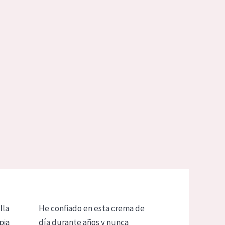
lla
He confiado en esta crema de
pia
día durante años y nunca