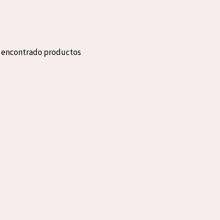
eca
Edad: de 35 a 55
rasa
Piel madura
n encontrado productos
l sol
ica
RODUCTOS