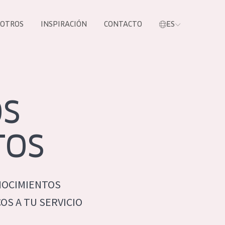
SOTROS
INSPIRACIÓN
CONTACTO
ES
tros productos
OS
TOS
NOCIMIENTOS
S NUESTROS
S A TU SERVICIO
UCTOS