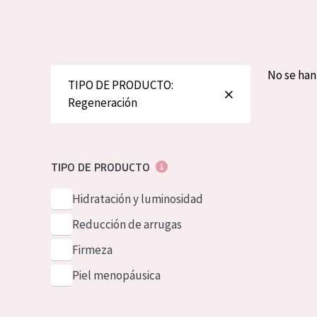
Piel normal y s
German
Piel mixata o g
Spanish
Piel madura
Greek
No se ha
TIPO DE PRODUCTO:
Piel expuesta a
Regeneración
Piel menopáus
NUESTROS P
TIPO DE PRODUCTO
Hidratación y luminosidad
Reducción de arrugas
Firmeza
Piel menopáusica