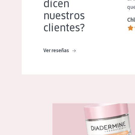
dicen
que
nuestros
Chl
clientes?
Ver reseñas