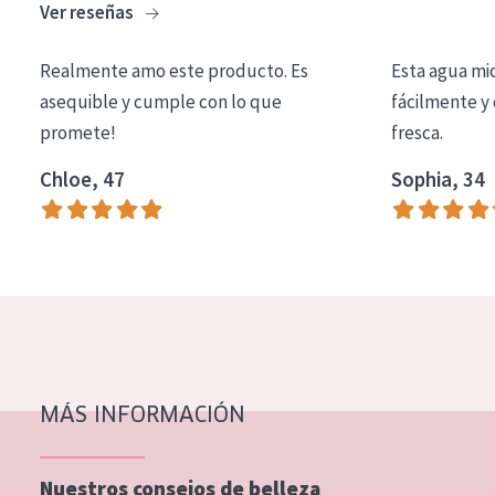
Ver reseñas
COLECCIÓN
Essentials
Realmente amo este producto. Es
Esta agua mi
asequible y cumple con lo que
fácilmente y 
Lift+
promete!
fresca.
Expert
Chloe, 47
Sophia, 34
TIPO DE PIEL
Piel sensible
Piel normal y seca
Piel mixata o grasa
Piel madura
MÁS INFORMACIÓN
Piel expuesta al sol
Piel menopáusica
Nuestros consejos de belleza