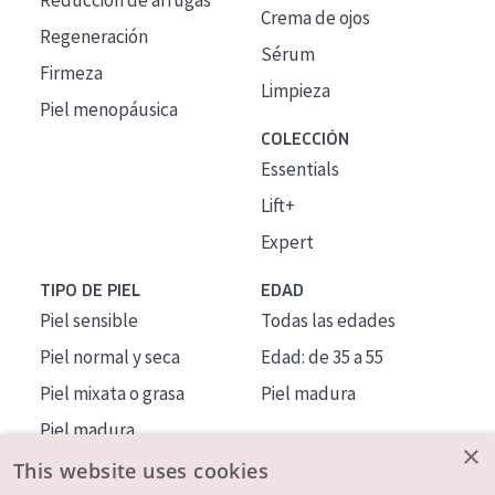
Reducción de arrugas
Crema de ojos
Regeneración
Sérum
Firmeza
Limpieza
Piel menopáusica
COLECCIÓN
Essentials
Lift+
Expert
TIPO DE PIEL
EDAD
Piel sensible
Todas las edades
Piel normal y seca
Edad: de 35 a 55
Piel mixata o grasa
Piel madura
Piel madura
×
Piel expuesta al sol
This website uses cookies