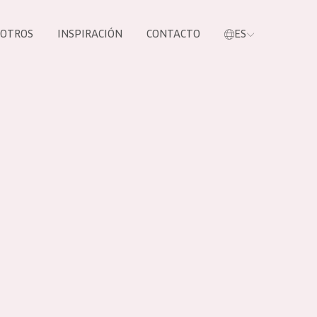
SOTROS
INSPIRACIÓN
CONTACTO
ES
tros productos
S NUESTROS
UCTOS