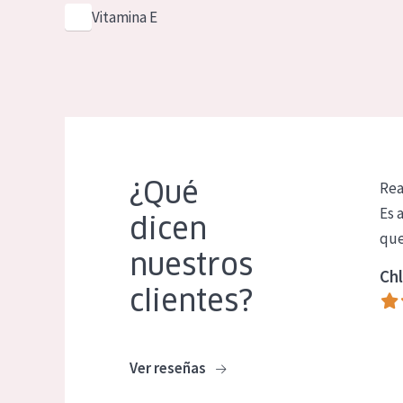
Vitamina E
¿Qué
Rea
Es 
dicen
que
nuestros
Chl
clientes?
Ver reseñas