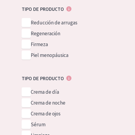
Piel normal y s
German
TIPO DE PRODUCTO
Piel mixata o g
Spanish
Reducción de arrugas
Piel madura
Greek
Regeneración
Piel expuesta a
Firmeza
Piel menopáus
Piel menopáusica
NUESTROS P
TIPO DE PRODUCTO
Crema de día
Crema de noche
Crema de ojos
Sérum