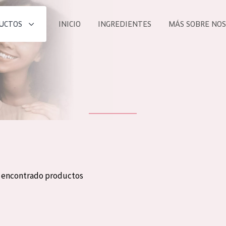
UCTOS
INICIO
INGREDIENTES
MÁS SOBRE NO
todos nues
UCTO
COLECCIÓN
Essentials
he
Lift+
Expert
n encontrado productos
TODO
EDAD
PROD
Todas las edades