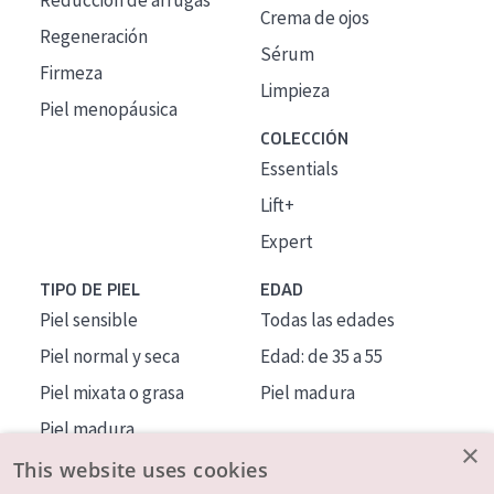
Reducción de arrugas
Crema de ojos
Regeneración
Sérum
Firmeza
Limpieza
Piel menopáusica
COLECCIÓN
Essentials
Lift+
Expert
TIPO DE PIEL
EDAD
Piel sensible
Todas las edades
Piel normal y seca
Edad: de 35 a 55
Piel mixata o grasa
Piel madura
Piel madura
×
Piel expuesta al sol
This website uses cookies