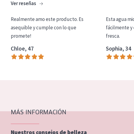
Ver reseñas
COLECCIÓN
Essentials
Realmente amo este producto. Es
Esta agua mi
asequible y cumple con lo que
fácilmente y 
Lift+
promete!
fresca.
Expert
Chloe, 47
Sophia, 34
TIPO DE PIEL
Piel sensible
Piel normal y seca
Piel mixata o grasa
Piel madura
MÁS INFORMACIÓN
Piel expuesta al sol
Piel menopáusica
Nuestros consejos de belleza