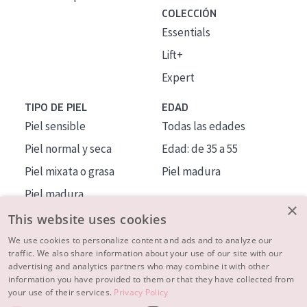
COLECCIÓN
Essentials
Lift+
Expert
TIPO DE PIEL
EDAD
Piel sensible
Todas las edades
Piel normal y seca
Edad: de 35 a 55
Piel mixata o grasa
Piel madura
Piel madura
×
Piel expuesta al sol
This website uses cookies
Piel menopáusica
We use cookies to personalize content and ads and to analyze our
traffic. We also share information about your use of our site with our
advertising and analytics partners who may combine it with other
MÁS SOBRE NOSOTROS
information you have provided to them or that they have collected from
your use of their services.
Privacy Policy
INSPIRACIÓN