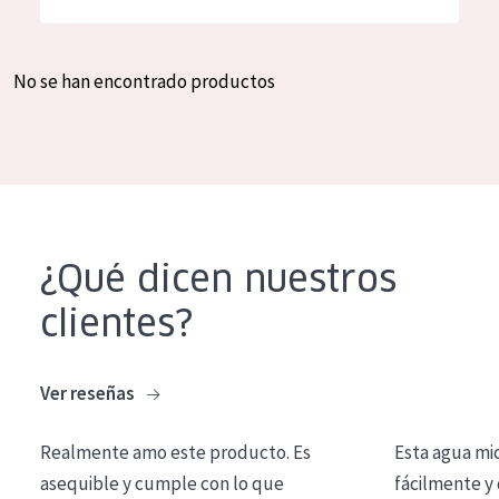
Hidratación y luminosidad
German
Reducción de arrugas
Spanish
No se han encontrado productos
Regeneración
Greek
Firmeza
Piel menopáusica
TIPO DE PRODUCTO
¿Qué dicen nuestros
Crema de día
clientes?
Crema de noche
Crema de ojos
Ver reseñas
Sérum
Realmente amo este producto. Es
Esta agua mi
Limpieza
asequible y cumple con lo que
fácilmente y 