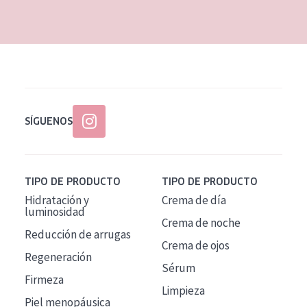
EDAD
Todas las edades
Edad: de 35 a 55
Piel madura
SÍGUENOS
TIPO DE PRODUCTO
TIPO DE PRODUCTO
Hidratación y
Crema de día
luminosidad
Crema de noche
Reducción de arrugas
Crema de ojos
Regeneración
Sérum
Firmeza
Limpieza
Piel menopáusica