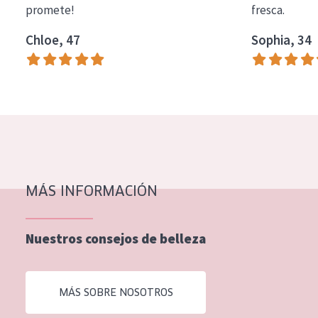
promete!
fresca.
COLECCIÓN
Chloe, 47
Sophia, 34
Essentials
Lift+
Expert
TIPO DE PIEL
Piel sensible
Piel normal y seca
MÁS INFORMACIÓN
Piel mixata o grasa
Nuestros consejos de belleza
Piel madura
Piel expuesta al sol
MÁS SOBRE NOSOTROS
Piel menopáusica