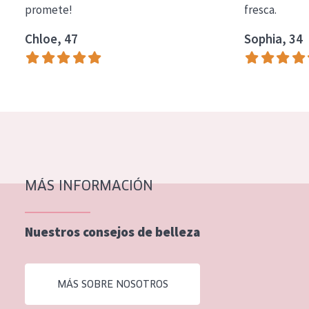
promete!
fresca.
COLECCIÓN
Chloe, 47
Sophia, 34
Essentials
Lift+
Expert
TIPO DE PIEL
Piel sensible
Piel normal y seca
MÁS INFORMACIÓN
Piel mixata o grasa
Nuestros consejos de belleza
Piel madura
Piel expuesta al sol
MÁS SOBRE NOSOTROS
Piel menopáusica