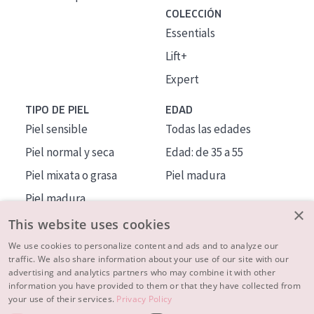
COLECCIÓN
Essentials
Lift+
Expert
TIPO DE PIEL
EDAD
Piel sensible
Todas las edades
Piel normal y seca
Edad: de 35 a 55
Piel mixata o grasa
Piel madura
Piel madura
×
Piel expuesta al sol
This website uses cookies
Piel menopáusica
We use cookies to personalize content and ads and to analyze our
traffic. We also share information about your use of our site with our
advertising and analytics partners who may combine it with other
MÁS SOBRE NOSOTROS
information you have provided to them or that they have collected from
your use of their services.
Privacy Policy
INSPIRACIÓN