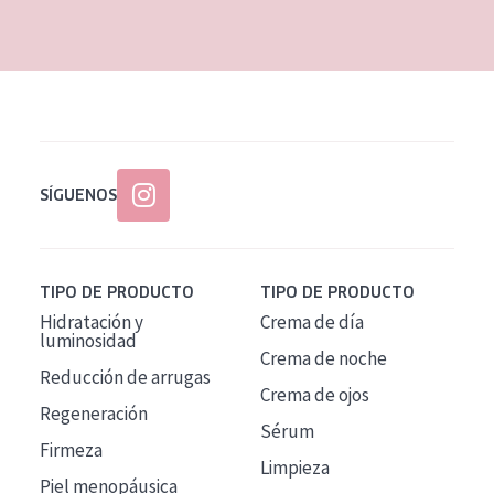
EDAD
Todas las edades
Edad: de 35 a 55
Piel madura
SÍGUENOS
TIPO DE PRODUCTO
TIPO DE PRODUCTO
Hidratación y
Crema de día
luminosidad
Crema de noche
Reducción de arrugas
Crema de ojos
Regeneración
Sérum
Firmeza
Limpieza
Piel menopáusica