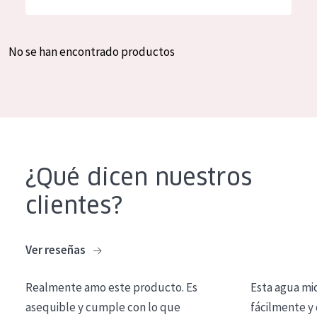
Hidratación y luminosidad
German
Reducción de arrugas
Spanish
No se han encontrado productos
Regeneración
Greek
Firmeza
Piel menopáusica
TIPO DE PRODUCTO
¿Qué dicen nuestros
Crema de día
clientes?
Crema de noche
Crema de ojos
Ver reseñas
Sérum
Realmente amo este producto. Es
Esta agua mi
Limpieza
asequible y cumple con lo que
fácilmente y 