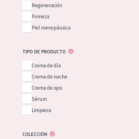
Piel normal y s
Regeneración
German
Piel mixata o g
Firmeza
Spanish
Piel madura
Piel menopáusica
Greek
Piel expuesta a
Piel menopáus
TIPO DE PRODUCTO
Crema de día
NUESTROS P
Crema de noche
Crema de ojos
Sérum
Limpieza
COLECCIÓN