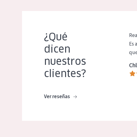
¿Qué
Rea
Es 
dicen
que
nuestros
Chl
clientes?
Ver reseñas