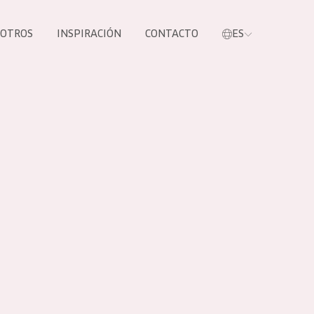
SOTROS
INSPIRACIÓN
CONTACTO
ES
tros productos
S NUESTROS
UCTOS