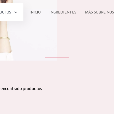
UCTOS
INICIO
INGREDIENTES
MÁS SOBRE NO
todos nues
UCTO
COLECCIÓN
Essentials
he
Lift+
Expert
n encontrado productos
TODO
EDAD
PROD
Todas las edades