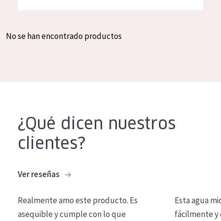
Hidratación y luminosidad
German
Reducción de arrugas
Spanish
No se han encontrado productos
Regeneración
Greek
Firmeza
Piel menopáusica
TIPO DE PRODUCTO
¿Qué dicen nuestros
Crema de día
clientes?
Crema de noche
Crema de ojos
Ver reseñas
Sérum
Realmente amo este producto. Es
Esta agua mi
Limpieza
asequible y cumple con lo que
fácilmente y 