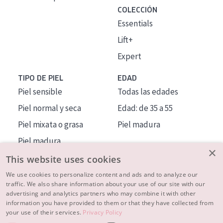
COLECCIÓN
Essentials
Lift+
Expert
TIPO DE PIEL
EDAD
Piel sensible
Todas las edades
Piel normal y seca
Edad: de 35 a 55
Piel mixata o grasa
Piel madura
Piel madura
×
Piel expuesta al sol
This website uses cookies
Piel menopáusica
We use cookies to personalize content and ads and to analyze our
traffic. We also share information about your use of our site with our
advertising and analytics partners who may combine it with other
MÁS SOBRE NOSOTROS
information you have provided to them or that they have collected from
your use of their services.
Privacy Policy
INSPIRACIÓN