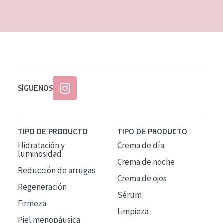
EDAD
Todas las edades
Edad: de 35 a 55
Piel madura
SÍGUENOS
TIPO DE PRODUCTO
TIPO DE PRODUCTO
Hidratación y
Crema de día
luminosidad
Crema de noche
Reducción de arrugas
Crema de ojos
Regeneración
Sérum
Firmeza
Limpieza
Piel menopáusica