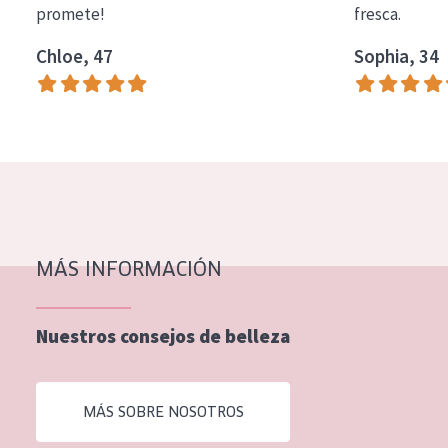
promete!
fresca.
COLECCIÓN
Chloe, 47
Sophia, 34
Essentials
Lift+
Expert
TIPO DE PIEL
Piel sensible
Piel normal y seca
MÁS INFORMACIÓN
Piel mixata o grasa
Nuestros consejos de belleza
Piel madura
Piel expuesta al sol
MÁS SOBRE NOSOTROS
Piel menopáusica