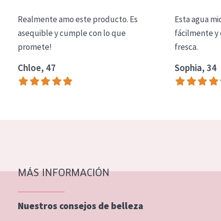
COLECCIÓN
Realmente amo este producto. Es
Esta agua mi
Essentials
asequible y cumple con lo que
fácilmente y 
promete!
fresca.
Lift+
Expert
Chloe, 47
Sophia, 34
TIPO DE PIEL
Piel sensible
Piel normal y seca
Piel mixata o grasa
Piel madura
MÁS INFORMACIÓN
Piel expuesta al sol
Piel menopáusica
Nuestros consejos de belleza