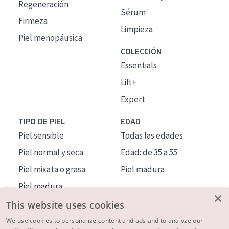
Regeneración
Sérum
Firmeza
Limpieza
Piel menopáusica
COLECCIÓN
Essentials
Lift+
Expert
TIPO DE PIEL
EDAD
Piel sensible
Todas las edades
Piel normal y seca
Edad: de 35 a 55
Piel mixata o grasa
Piel madura
Piel madura
×
Piel expuesta al sol
This website uses cookies
Piel menopáusica
We use cookies to personalize content and ads and to analyze our