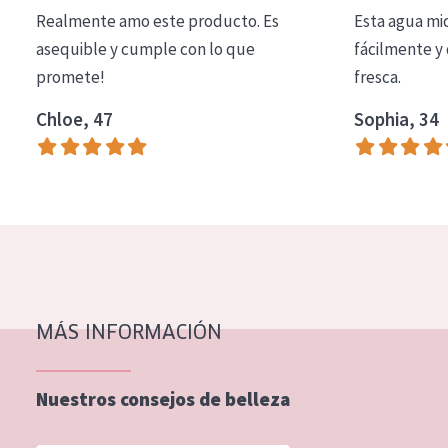
Realmente amo este producto. Es
Esta agua mi
EDAD
asequible y cumple con lo que
fácilmente y 
Todas las edades
promete!
fresca.
Edad: de 35 a 55
Chloe, 47
Sophia, 34
Piel madura
MÁS INFORMACIÓN
Nuestros consejos de belleza