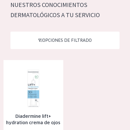
NUESTROS CONOCIMIENTOS
Hidratación y luminosidad
German
DERMATOLÓGICOS A TU SERVICIO
Reducción de arrugas
Spanish
Regeneración
Greek
Firmeza
OPCIONES DE FILTRADO
Piel menopáusica
Diadermine lift+ hydration crema de ojos
TIPO DE PRODUCTO
Crema de día
Crema de noche
Crema de ojos
Sérum
Diadermine lift+
Limpieza
hydration crema de ojos