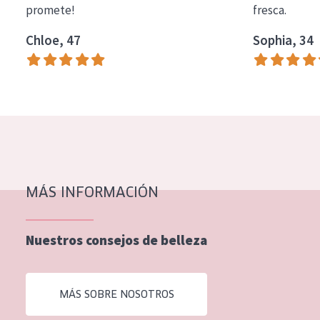
promete!
fresca.
COLECCIÓN
Chloe, 47
Sophia, 34
Essentials
Lift+
Expert
TIPO DE PIEL
Piel sensible
Piel normal y seca
MÁS INFORMACIÓN
Piel mixata o grasa
Nuestros consejos de belleza
Piel madura
Piel expuesta al sol
MÁS SOBRE NOSOTROS
Piel menopáusica