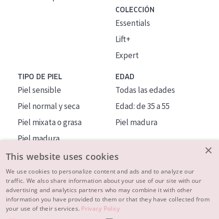
COLECCIÓN
Essentials
Lift+
Expert
TIPO DE PIEL
EDAD
Piel sensible
Todas las edades
Piel normal y seca
Edad: de 35 a 55
Piel mixata o grasa
Piel madura
Piel madura
×
Piel expuesta al sol
This website uses cookies
Piel menopáusica
We use cookies to personalize content and ads and to analyze our
traffic. We also share information about your use of our site with our
advertising and analytics partners who may combine it with other
MÁS SOBRE NOSOTROS
information you have provided to them or that they have collected from
your use of their services.
Privacy Policy
INSPIRACIÓN