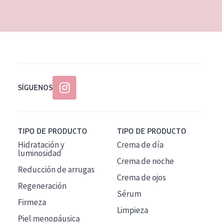
EDAD
Todas las edades
Edad: de 35 a 55
Piel madura
SÍGUENOS
TIPO DE PRODUCTO
TIPO DE PRODUCTO
Hidratación y
Crema de día
luminosidad
Crema de noche
Reducción de arrugas
Crema de ojos
Regeneración
Sérum
Firmeza
Limpieza
Piel menopáusica