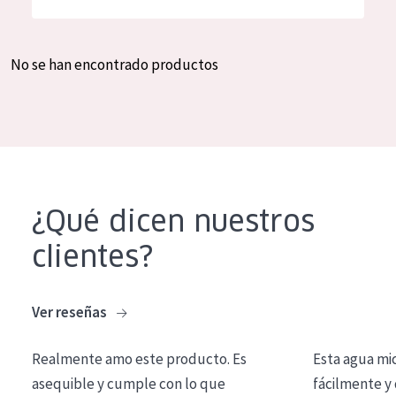
Hidratación y luminosidad
German
Reducción de arrugas
Spanish
No se han encontrado productos
Regeneración
Greek
Firmeza
Piel menopáusica
TIPO DE PRODUCTO
¿Qué dicen nuestros
Crema de día
clientes?
Crema de noche
Crema de ojos
Ver reseñas
Sérum
Realmente amo este producto. Es
Esta agua mi
Limpieza
asequible y cumple con lo que
fácilmente y 