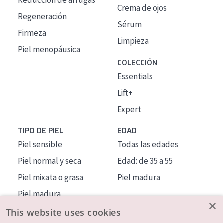
Reducción de arrugas
Crema de ojos
Regeneración
Sérum
Firmeza
Limpieza
Piel menopáusica
COLECCIÓN
Essentials
Lift+
Expert
TIPO DE PIEL
EDAD
Piel sensible
Todas las edades
Piel normal y seca
Edad: de 35 a 55
Piel mixata o grasa
Piel madura
Piel madura
×
Piel expuesta al sol
This website uses cookies