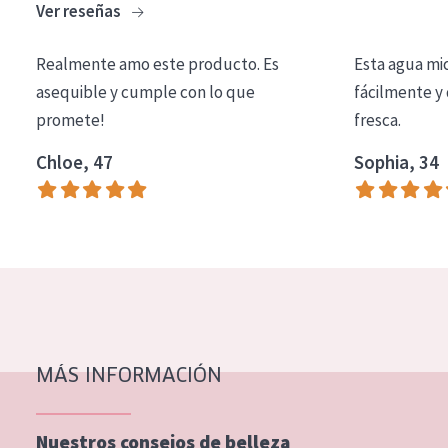
Ver reseñas
COLECCIÓN
Essentials
Realmente amo este producto. Es
Esta agua mi
asequible y cumple con lo que
fácilmente y 
Lift+
promete!
fresca.
Expert
Chloe, 47
Sophia, 34
TIPO DE PIEL
Piel sensible
Piel normal y seca
Piel mixata o grasa
Piel madura
MÁS INFORMACIÓN
Piel expuesta al sol
Piel menopáusica
Nuestros consejos de belleza