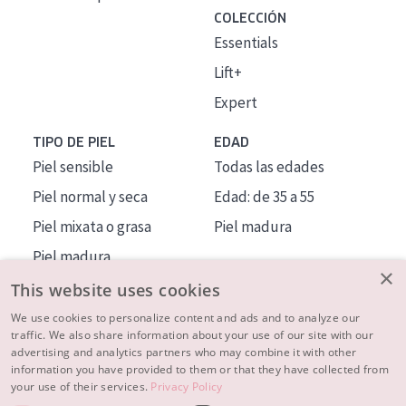
COLECCIÓN
Essentials
Lift+
Expert
TIPO DE PIEL
EDAD
Piel sensible
Todas las edades
Piel normal y seca
Edad: de 35 a 55
Piel mixata o grasa
Piel madura
Piel madura
×
Piel expuesta al sol
This website uses cookies
Piel menopáusica
We use cookies to personalize content and ads and to analyze our
traffic. We also share information about your use of our site with our
advertising and analytics partners who may combine it with other
MÁS SOBRE NOSOTROS
information you have provided to them or that they have collected from
your use of their services.
Privacy Policy
INSPIRACIÓN