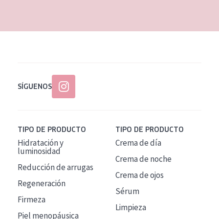
EDAD
Todas las edades
Edad: de 35 a 55
Piel madura
SÍGUENOS
TIPO DE PRODUCTO
TIPO DE PRODUCTO
Hidratación y
Crema de día
luminosidad
Crema de noche
Reducción de arrugas
Crema de ojos
Regeneración
Sérum
Firmeza
Limpieza
Piel menopáusica