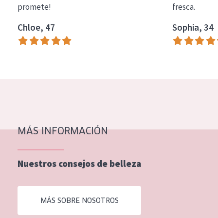
promete!
fresca.
COLECCIÓN
Chloe, 47
Sophia, 34
Essentials
Lift+
Expert
TIPO DE PIEL
Piel sensible
Piel normal y seca
MÁS INFORMACIÓN
Piel mixata o grasa
Nuestros consejos de belleza
Piel madura
Piel expuesta al sol
MÁS SOBRE NOSOTROS
Piel menopáusica