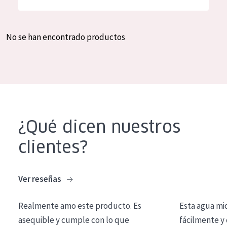
Hidratación y luminosidad
German
Reducción de arrugas
Spanish
No se han encontrado productos
Regeneración
Greek
Firmeza
Piel menopáusica
TIPO DE PRODUCTO
¿Qué dicen nuestros
Crema de día
clientes?
Crema de noche
Crema de ojos
Ver reseñas
Sérum
Realmente amo este producto. Es
Esta agua mi
Limpieza
asequible y cumple con lo que
fácilmente y 