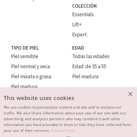
COLECCIÓN
Essentials
Lift+
Expert
TIPO DE PIEL
EDAD
Piel sensible
Todas las edades
Piel normal y seca
Edad: de 35 a 55
Piel mixata o grasa
Piel madura
Piel madura
×
Piel expuesta al sol
This website uses cookies
Piel menopáusica
We use cookies to personalize content and ads and to analyze our
traffic. We also share information about your use of our site with our
advertising and analytics partners who may combine it with other
MÁS SOBRE NOSOTROS
information you have provided to them or that they have collected from
your use of their services.
Privacy Policy
INSPIRACIÓN