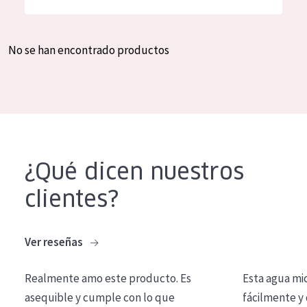
Hidratación y luminosidad
German
Reducción de arrugas
Spanish
No se han encontrado productos
Regeneración
Greek
Firmeza
Piel menopáusica
TIPO DE PRODUCTO
¿Qué dicen nuestros
Crema de día
clientes?
Crema de noche
Crema de ojos
Ver reseñas
Sérum
Realmente amo este producto. Es
Esta agua mi
Limpieza
asequible y cumple con lo que
fácilmente y 