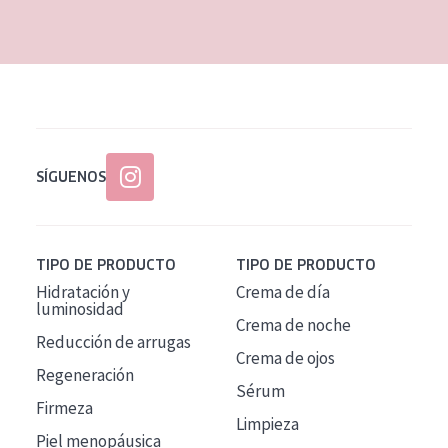
EDAD
Todas las edades
Edad: de 35 a 55
Piel madura
SÍGUENOS
TIPO DE PRODUCTO
TIPO DE PRODUCTO
Hidratación y
Crema de día
luminosidad
Crema de noche
Reducción de arrugas
Crema de ojos
Regeneración
Sérum
Firmeza
Limpieza
Piel menopáusica