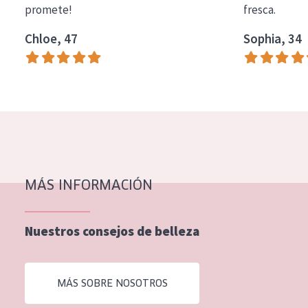
promete!
fresca.
COLECCIÓN
Chloe, 47
Sophia, 34
Essentials
Lift+
Expert
TIPO DE PIEL
Piel sensible
Piel normal y seca
MÁS INFORMACIÓN
Piel mixata o grasa
Nuestros consejos de belleza
Piel madura
Piel expuesta al sol
MÁS SOBRE NOSOTROS
Piel menopáusica