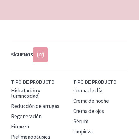
EDAD
Todas las edades
Edad: de 35 a 55
Piel madura
SÍGUENOS
TIPO DE PRODUCTO
TIPO DE PRODUCTO
Hidratación y
Crema de día
luminosidad
Crema de noche
Reducción de arrugas
Crema de ojos
Regeneración
Sérum
Firmeza
Limpieza
Piel menopáusica