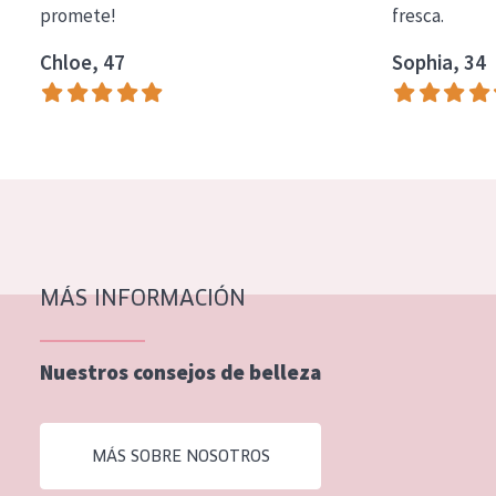
promete!
fresca.
COLECCIÓN
Chloe, 47
Sophia, 34
Essentials
Lift+
Expert
TIPO DE PIEL
Piel sensible
Piel normal y seca
MÁS INFORMACIÓN
Piel mixata o grasa
Nuestros consejos de belleza
Piel madura
Piel expuesta al sol
MÁS SOBRE NOSOTROS
Piel menopáusica