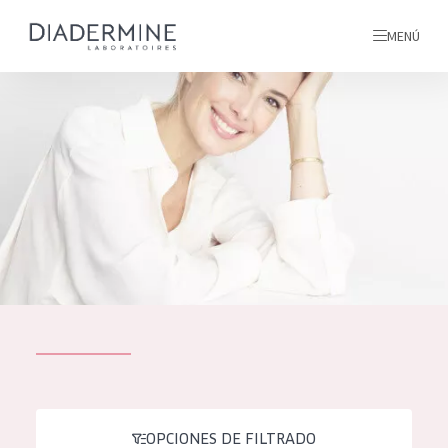
MENÚ
todos nuestros productos
INICIO
INGREDIENTES
MÁS SOBRE NOSOTROS
INSPIRACIÓN
TODOS NUESTROS
contacto
PRODUCTOS
English
TIPO DE PRODUCTO
French
OPCIONES DE FILTRADO