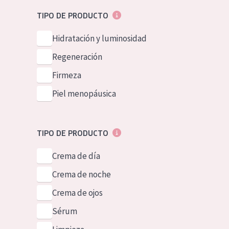
Piel normal y s
German
TIPO DE PRODUCTO
Piel mixata o g
Spanish
Hidratación y luminosidad
Piel madura
Greek
Regeneración
Piel expuesta a
Firmeza
Piel menopáus
Piel menopáusica
NUESTROS P
TIPO DE PRODUCTO
Crema de día
Crema de noche
Crema de ojos
Sérum