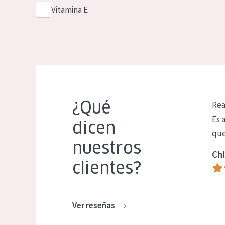
Vitamina E
¿Qué
Rea
Es 
dicen
que
nuestros
Chl
clientes?
Ver reseñas