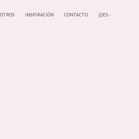
SOTROS
INSPIRACIÓN
CONTACTO
ES
tros productos
S NUESTROS
UCTOS