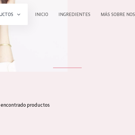
UCTOS
INICIO
INGREDIENTES
MÁS SOBRE NO
todos nues
UCTO
COLECCIÓN
Essentials
he
Lift+
Expert
n encontrado productos
TODO
EDAD
PROD
Todas las edades