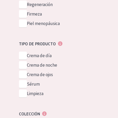
Piel normal y s
Regeneración
German
Piel mixata o g
Firmeza
Spanish
Piel madura
Piel menopáusica
Greek
Piel expuesta a
Piel menopáus
TIPO DE PRODUCTO
Crema de día
NUESTROS P
Crema de noche
Crema de ojos
Sérum
Limpieza
COLECCIÓN