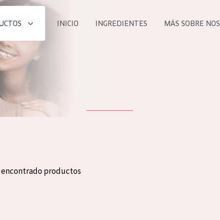
UCTOS
INICIO
INGREDIENTES
MÁS SOBRE NO
todos nues
UCTO
COLECCIÓN
Essentials
he
Lift+
Expert
n encontrado productos
TODO
EDAD
PROD
Todas las edades