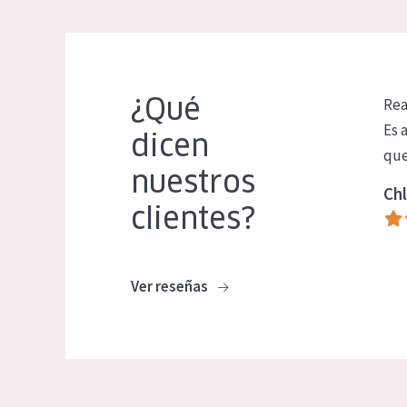
¿Qué
Rea
Es 
dicen
que
nuestros
Chl
clientes?
Ver reseñas