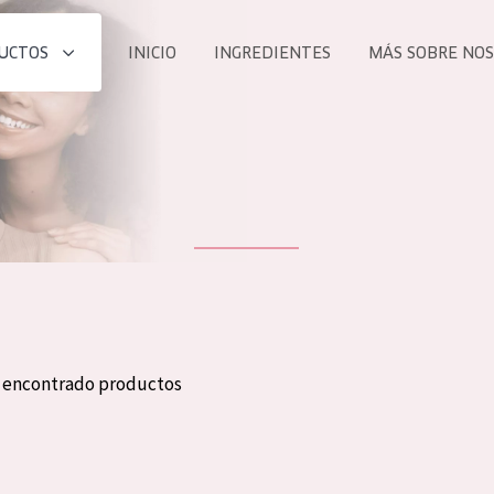
UCTOS
INICIO
INGREDIENTES
MÁS SOBRE NO
todos nues
UCTO
COLECCIÓN
Essentials
he
Lift+
Expert
n encontrado productos
TODO
EDAD
PROD
Todas las edades