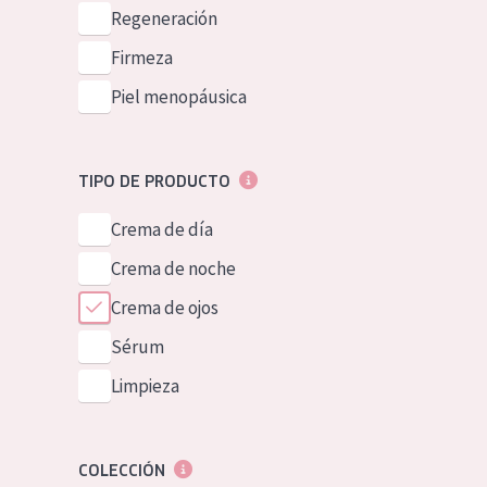
Piel normal y s
Regeneración
German
Piel mixata o g
Firmeza
Spanish
Piel madura
Piel menopáusica
Greek
Piel expuesta a
Piel menopáus
TIPO DE PRODUCTO
Crema de día
NUESTROS P
Crema de noche
Crema de ojos
Sérum
Limpieza
COLECCIÓN