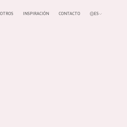
SOTROS
INSPIRACIÓN
CONTACTO
ES
tros productos
S NUESTROS
UCTOS