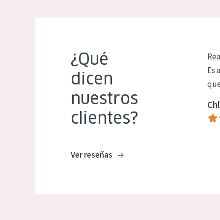
¿Qué
Rea
Es 
dicen
que
nuestros
Chl
clientes?
Ver reseñas