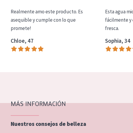
COLECCIÓN
Realmente amo este producto. Es
Esta agua mi
Essentials
asequible y cumple con lo que
fácilmente y 
promete!
fresca.
Lift+
Expert
Chloe, 47
Sophia, 34
TIPO DE PIEL
Piel sensible
Piel normal y seca
Piel mixata o grasa
Piel madura
MÁS INFORMACIÓN
Piel expuesta al sol
Piel menopáusica
Nuestros consejos de belleza