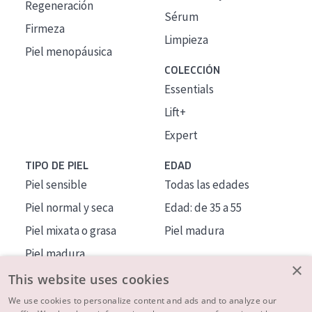
Regeneración
Sérum
Firmeza
Limpieza
Piel menopáusica
COLECCIÓN
Essentials
Lift+
Expert
TIPO DE PIEL
EDAD
Piel sensible
Todas las edades
Piel normal y seca
Edad: de 35 a 55
Piel mixata o grasa
Piel madura
Piel madura
×
Piel expuesta al sol
This website uses cookies
Piel menopáusica
We use cookies to personalize content and ads and to analyze our