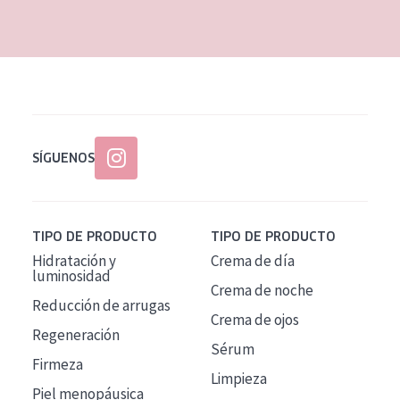
EDAD
Todas las edades
Edad: de 35 a 55
Piel madura
SÍGUENOS
TIPO DE PRODUCTO
TIPO DE PRODUCTO
Hidratación y
Crema de día
luminosidad
Crema de noche
Reducción de arrugas
Crema de ojos
Regeneración
Sérum
Firmeza
Limpieza
Piel menopáusica