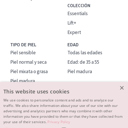
COLECCIÓN
Essentials
Lift+
Expert
TIPO DE PIEL
EDAD
Piel sensible
Todas las edades
Piel normal y seca
Edad: de 35 a 55
Piel mixata o grasa
Piel madura
Piel madura
×
Piel expuesta al sol
This website uses cookies
Piel menopáusica
We use cookies to personalize content and ads and to analyze our
traffic. We also share information about your use of our site with our
advertising and analytics partners who may combine it with other
MÁS SOBRE NOSOTROS
information you have provided to them or that they have collected from
your use of their services.
Privacy Policy
INSPIRACIÓN