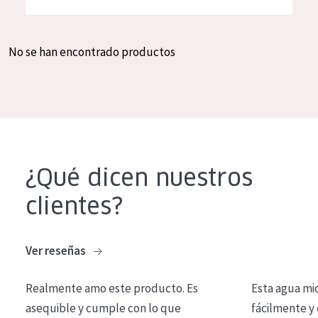
Hidratación y luminosidad
German
Reducción de arrugas
Spanish
No se han encontrado productos
Regeneración
Greek
Firmeza
Piel menopáusica
TIPO DE PRODUCTO
¿Qué dicen nuestros
Crema de día
clientes?
Crema de noche
Crema de ojos
Ver reseñas
Sérum
Realmente amo este producto. Es
Esta agua mi
Limpieza
asequible y cumple con lo que
fácilmente y 