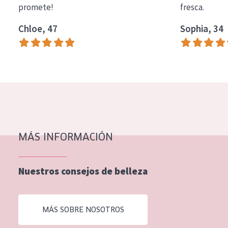
promete!
fresca.
COLECCIÓN
Chloe, 47
Sophia, 34
Essentials
Lift+
Expert
TIPO DE PIEL
Piel sensible
Piel normal y seca
MÁS INFORMACIÓN
Piel mixata o grasa
Nuestros consejos de belleza
Piel madura
Piel expuesta al sol
MÁS SOBRE NOSOTROS
Piel menopáusica