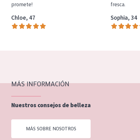
promete!
fresca.
COLECCIÓN
Chloe, 47
Sophia, 34
Essentials
Lift+
Expert
TIPO DE PIEL
Piel sensible
Piel normal y seca
MÁS INFORMACIÓN
Piel mixata o grasa
Nuestros consejos de belleza
Piel madura
Piel expuesta al sol
MÁS SOBRE NOSOTROS
Piel menopáusica