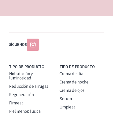
EDAD
Todas las edades
Edad: de 35 a 55
Piel madura
SÍGUENOS
TIPO DE PRODUCTO
TIPO DE PRODUCTO
Hidratación y
Crema de día
luminosidad
Crema de noche
Reducción de arrugas
Crema de ojos
Regeneración
Sérum
Firmeza
Limpieza
Piel menopáusica