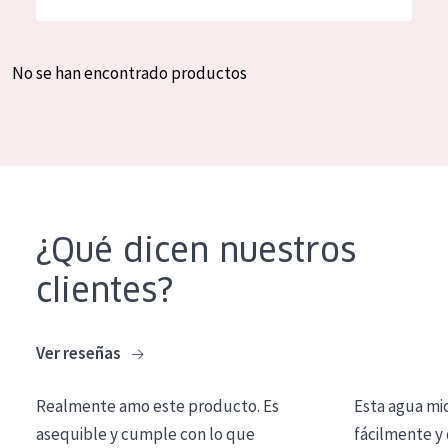
Hidratación y luminosidad
German
Reducción de arrugas
Spanish
No se han encontrado productos
Regeneración
Greek
Firmeza
Piel menopáusica
TIPO DE PRODUCTO
¿Qué dicen nuestros
Crema de día
clientes?
Crema de noche
Crema de ojos
Ver reseñas
Sérum
Realmente amo este producto. Es
Esta agua mi
Limpieza
asequible y cumple con lo que
fácilmente y 