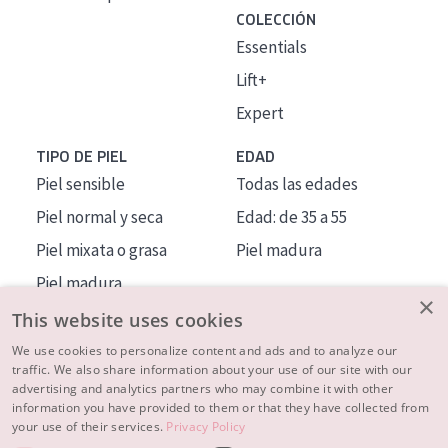
COLECCIÓN
Essentials
Lift+
Expert
TIPO DE PIEL
EDAD
Piel sensible
Todas las edades
Piel normal y seca
Edad: de 35 a 55
Piel mixata o grasa
Piel madura
Piel madura
×
Piel expuesta al sol
This website uses cookies
Piel menopáusica
We use cookies to personalize content and ads and to analyze our
traffic. We also share information about your use of our site with our
advertising and analytics partners who may combine it with other
MÁS SOBRE NOSOTROS
information you have provided to them or that they have collected from
your use of their services.
Privacy Policy
INSPIRACIÓN