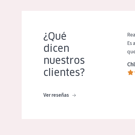
¿Qué
Rea
Es 
dicen
que
nuestros
Chl
clientes?
Ver reseñas