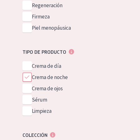
Piel normal y s
Regeneración
German
Piel mixata o g
Firmeza
Spanish
Piel madura
Piel menopáusica
Greek
Piel expuesta a
Piel menopáus
TIPO DE PRODUCTO
Crema de día
NUESTROS P
Crema de noche
Crema de ojos
Sérum
Limpieza
COLECCIÓN