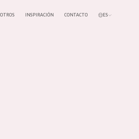
SOTROS
INSPIRACIÓN
CONTACTO
ES
tros productos
S NUESTROS
UCTOS