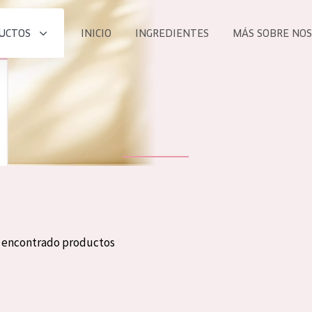
UCTOS
INICIO
INGREDIENTES
MÁS SOBRE NO
todos nues
UCTO
COLECCIÓN
Essentials
he
Lift+
Expert
n encontrado productos
TODO
EDAD
PROD
Todas las edades