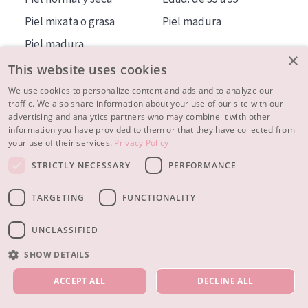
Piel mixata o grasa
Piel madura
Piel madura
×
Piel expuesta al sol
This website uses cookies
Piel menopáusica
We use cookies to personalize content and ads and to analyze our
traffic. We also share information about your use of our site with our
advertising and analytics partners who may combine it with other
MÁS SOBRE NOSOTROS
information you have provided to them or that they have collected from
your use of their services.
Privacy Policy
INSPIRACIÓN
STRICTLY NECESSARY
PERFORMANCE
CONTACTO
TARGETING
FUNCTIONALITY
© 2023 - 2026 Diadermine
Condiciones
Política de Privacidad
contacto
CONFIGURACIÓN DE COOKIES
UNCLASSIFIED
SHOW DETAILS
NUESTROS PRODUCTOS
ACCEPT ALL
DECLINE ALL