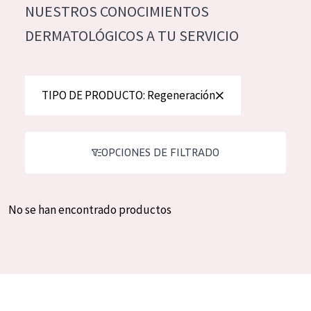
NUESTROS CONOCIMIENTOS
Hidratación y luminosidad
German
DERMATOLÓGICOS A TU SERVICIO
Reducción de arrugas
Spanish
Regeneración
Greek
Firmeza
TIPO DE PRODUCTO: Regeneración
Piel menopáusica
OPCIONES DE FILTRADO
TIPO DE PRODUCTO
Crema de día
No se han encontrado productos
Crema de noche
Crema de ojos
Sérum
Limpieza