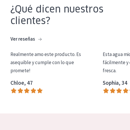
COLECCIÓN
¿Qué dicen nuestros
Essentials
clientes?
Lift+
Ver reseñas
Expert
Realmente amo este producto. Es
Esta agua mi
TIPO DE PIEL
asequible y cumple con lo que
fácilmente y 
Piel sensible
promete!
fresca.
Piel normal y seca
Chloe, 47
Sophia, 34
Piel mixata o grasa
Piel madura
Piel expuesta al sol
Piel menopáusica