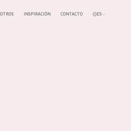
SOTROS
INSPIRACIÓN
CONTACTO
ES
tros productos
S NUESTROS
UCTOS