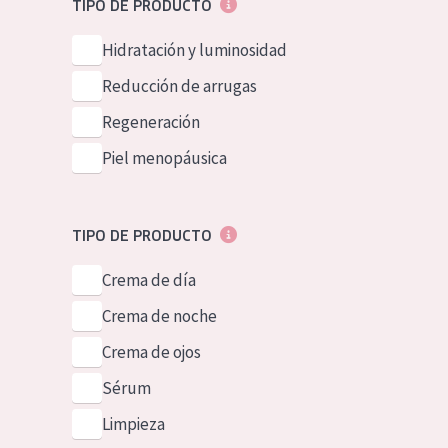
TIPO DE PRODUCTO
Piel normal y s
German
Hidratación y luminosidad
Piel mixata o g
Spanish
Reducción de arrugas
Piel madura
Greek
Regeneración
Piel expuesta a
Piel menopáusica
Piel menopáus
NUESTROS P
TIPO DE PRODUCTO
Crema de día
Crema de noche
Crema de ojos
Sérum
Limpieza