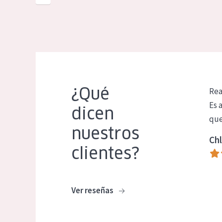
¿Qué
Rea
Es 
dicen
que
nuestros
Chl
clientes?
Ver reseñas