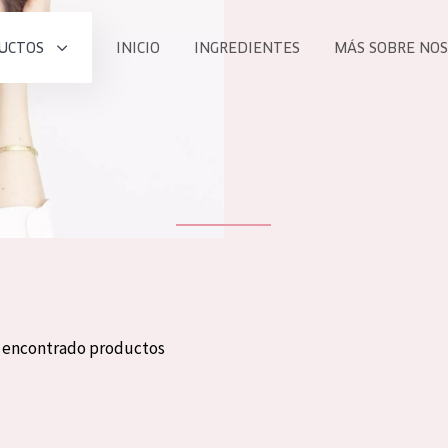
UCTOS
INICIO
INGREDIENTES
MÁS SOBRE NO
todos nues
UCTO
COLECCIÓN
Essentials
he
Lift+
Expert
n encontrado productos
TODO
EDAD
PROD
Todas las edades