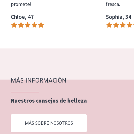
promete!
fresca.
COLECCIÓN
Chloe, 47
Sophia, 34
Essentials
Lift+
Expert
TIPO DE PIEL
Piel sensible
Piel normal y seca
MÁS INFORMACIÓN
Piel mixata o grasa
Nuestros consejos de belleza
Piel madura
Piel expuesta al sol
MÁS SOBRE NOSOTROS
Piel menopáusica