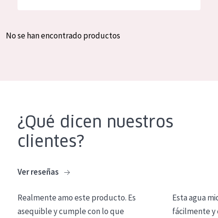
Hidratación y luminosidad
German
Reducción de arrugas
Spanish
No se han encontrado productos
Regeneración
Greek
Firmeza
Piel menopáusica
TIPO DE PRODUCTO
¿Qué dicen nuestros
Crema de día
clientes?
Crema de noche
Crema de ojos
Ver reseñas
Sérum
Realmente amo este producto. Es
Esta agua mi
Limpieza
asequible y cumple con lo que
fácilmente y 