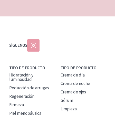
EDAD
Todas las edades
Edad: de 35 a 55
Piel madura
SÍGUENOS
TIPO DE PRODUCTO
TIPO DE PRODUCTO
Hidratación y
Crema de día
luminosidad
Crema de noche
Reducción de arrugas
Crema de ojos
Regeneración
Sérum
Firmeza
Limpieza
Piel menopáusica