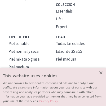
COLECCIÓN
Essentials
Lift+
Expert
TIPO DE PIEL
EDAD
Piel sensible
Todas las edades
Piel normal y seca
Edad: de 35 a 55
Piel mixata o grasa
Piel madura
Piel madura
×
Piel expuesta al sol
This website uses cookies
Piel menopáusica
We use cookies to personalize content and ads and to analyze our
traffic. We also share information about your use of our site with our
advertising and analytics partners who may combine it with other
MÁS SOBRE NOSOTROS
information you have provided to them or that they have collected from
your use of their services.
Privacy Policy
INSPIRACIÓN