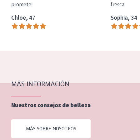
promete!
fresca.
COLECCIÓN
Chloe, 47
Sophia, 34
Essentials
Lift+
Expert
TIPO DE PIEL
Piel sensible
Piel normal y seca
MÁS INFORMACIÓN
Piel mixata o grasa
Nuestros consejos de belleza
Piel madura
Piel expuesta al sol
MÁS SOBRE NOSOTROS
Piel menopáusica