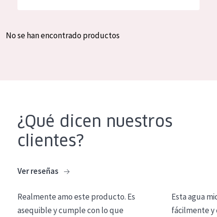
Hidratación y luminosidad
German
Reducción de arrugas
Spanish
No se han encontrado productos
Regeneración
Greek
Firmeza
Piel menopáusica
TIPO DE PRODUCTO
¿Qué dicen nuestros
Crema de día
clientes?
Crema de noche
Crema de ojos
Ver reseñas
Sérum
Realmente amo este producto. Es
Esta agua mi
Limpieza
asequible y cumple con lo que
fácilmente y 