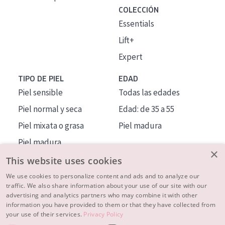
COLECCIÓN
Essentials
Lift+
Expert
TIPO DE PIEL
EDAD
Piel sensible
Todas las edades
Piel normal y seca
Edad: de 35 a 55
Piel mixata o grasa
Piel madura
Piel madura
×
Piel expuesta al sol
This website uses cookies
Piel menopáusica
We use cookies to personalize content and ads and to analyze our
traffic. We also share information about your use of our site with our
advertising and analytics partners who may combine it with other
MÁS SOBRE NOSOTROS
information you have provided to them or that they have collected from
your use of their services.
Privacy Policy
INSPIRACIÓN