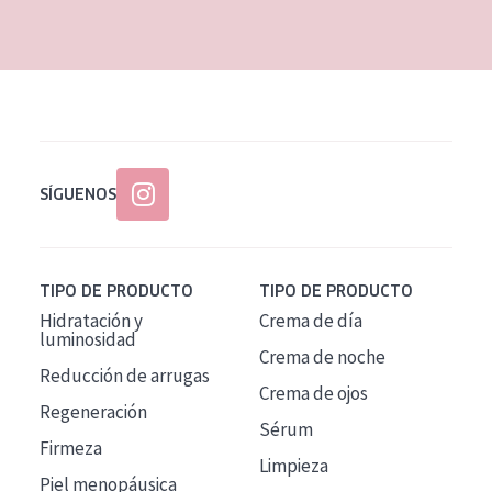
EDAD
Todas las edades
Edad: de 35 a 55
Piel madura
SÍGUENOS
TIPO DE PRODUCTO
TIPO DE PRODUCTO
Hidratación y
Crema de día
luminosidad
Crema de noche
Reducción de arrugas
Crema de ojos
Regeneración
Sérum
Firmeza
Limpieza
Piel menopáusica