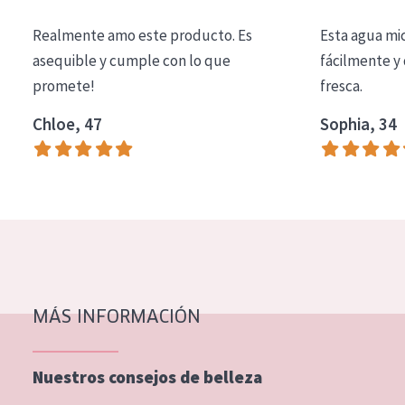
COLECCIÓN
Realmente amo este producto. Es
Esta agua mi
Essentials
asequible y cumple con lo que
fácilmente y 
promete!
fresca.
Lift+
Expert
Chloe, 47
Sophia, 34
TIPO DE PIEL
Piel sensible
Piel normal y seca
Piel mixata o grasa
Piel madura
MÁS INFORMACIÓN
Piel expuesta al sol
Piel menopáusica
Nuestros consejos de belleza