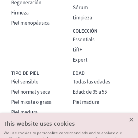
Regeneración
Sérum
Firmeza
Limpieza
Piel menopáusica
COLECCIÓN
Essentials
Lift+
Expert
TIPO DE PIEL
EDAD
Piel sensible
Todas las edades
Piel normal y seca
Edad: de 35 a 55
Piel mixata o grasa
Piel madura
Piel madura
×
Piel expuesta al sol
This website uses cookies
Piel menopáusica
We use cookies to personalize content and ads and to analyze our