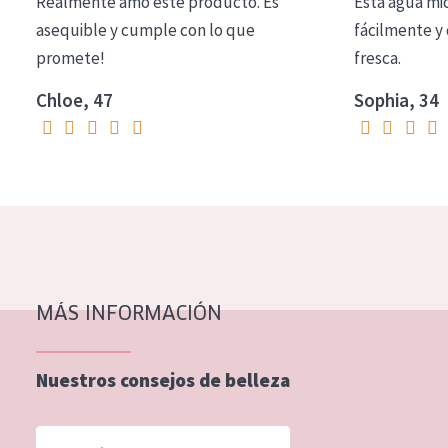
Realmente amo este producto. Es
Esta agua mi
EDAD
asequible y cumple con lo que
fácilmente y 
promete!
fresca.
Todas las edades
Edad: de 35 a 55
Chloe, 47
Sophia, 34
Piel madura
MÁS INFORMACIÓN
Nuestros consejos de belleza