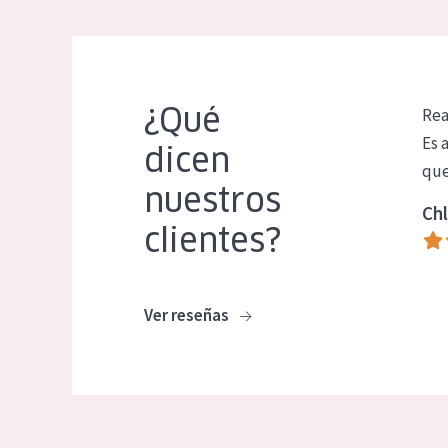
¿Qué
Rea
Es 
dicen
que
nuestros
Chl
clientes?
Ver reseñas