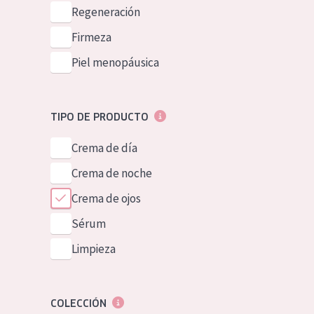
Piel normal y s
Regeneración
German
Piel mixata o g
Firmeza
Spanish
Piel madura
Piel menopáusica
Greek
Piel expuesta a
Piel menopáus
TIPO DE PRODUCTO
Crema de día
NUESTROS P
Crema de noche
Crema de ojos
Sérum
Limpieza
COLECCIÓN