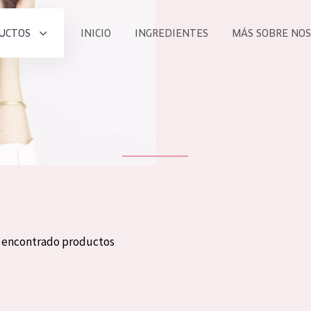
UCTOS
INICIO
INGREDIENTES
MÁS SOBRE NO
todos nues
UCTO
COLECCIÓN
Essentials
he
Lift+
Expert
n encontrado productos
TODO
EDAD
PROD
Todas las edades