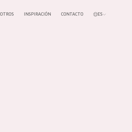
SOTROS
INSPIRACIÓN
CONTACTO
ES
tros productos
S NUESTROS
UCTOS