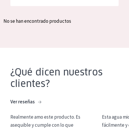
Hidratación y luminosidad
German
Reducción de arrugas
Spanish
No se han encontrado productos
Regeneración
Greek
Firmeza
Piel menopáusica
TIPO DE PRODUCTO
¿Qué dicen nuestros
Crema de día
clientes?
Crema de noche
Crema de ojos
Ver reseñas
Sérum
Realmente amo este producto. Es
Esta agua mi
Limpieza
asequible y cumple con lo que
fácilmente y 