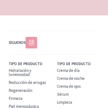
EDAD
Todas las edades
Edad: de 35 a 55
Piel madura
SÍGUENOS
TIPO DE PRODUCTO
TIPO DE PRODUCTO
Hidratación y
Crema de día
luminosidad
Crema de noche
Reducción de arrugas
Crema de ojos
Regeneración
Sérum
Firmeza
Limpieza
Piel menopáusica