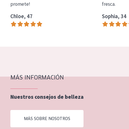
promete!
fresca.
COLECCIÓN
Chloe, 47
Sophia, 34
Essentials
Lift+
Expert
TIPO DE PIEL
Piel sensible
Piel normal y seca
MÁS INFORMACIÓN
Piel mixata o grasa
Nuestros consejos de belleza
Piel madura
Piel expuesta al sol
MÁS SOBRE NOSOTROS
Piel menopáusica