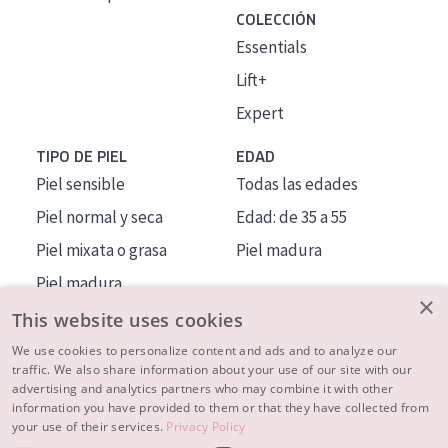
COLECCIÓN
Essentials
Lift+
Expert
TIPO DE PIEL
EDAD
Piel sensible
Todas las edades
Piel normal y seca
Edad: de 35 a 55
Piel mixata o grasa
Piel madura
Piel madura
×
Piel expuesta al sol
This website uses cookies
Piel menopáusica
We use cookies to personalize content and ads and to analyze our
traffic. We also share information about your use of our site with our
advertising and analytics partners who may combine it with other
MÁS SOBRE NOSOTROS
information you have provided to them or that they have collected from
your use of their services.
Privacy Policy
INSPIRACIÓN