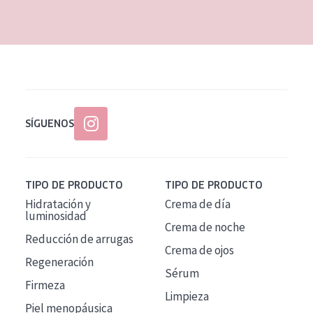
EDAD
Todas las edades
Edad: de 35 a 55
Piel madura
SÍGUENOS
TIPO DE PRODUCTO
TIPO DE PRODUCTO
Hidratación y
Crema de día
luminosidad
Crema de noche
Reducción de arrugas
Crema de ojos
Regeneración
Sérum
Firmeza
Limpieza
Piel menopáusica