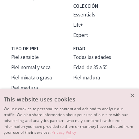
COLECCIÓN
Essentials
Lift+
Expert
TIPO DE PIEL
EDAD
Piel sensible
Todas las edades
Piel normal y seca
Edad: de 35 a 55
Piel mixata o grasa
Piel madura
Piel madura
×
Piel expuesta al sol
This website uses cookies
Piel menopáusica
We use cookies to personalize content and ads and to analyze our
traffic. We also share information about your use of our site with our
advertising and analytics partners who may combine it with other
MÁS SOBRE NOSOTROS
information you have provided to them or that they have collected from
your use of their services.
Privacy Policy
INSPIRACIÓN