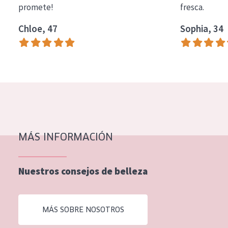
promete!
fresca.
COLECCIÓN
Chloe, 47
Sophia, 34
Essentials
Lift+
Expert
TIPO DE PIEL
Piel sensible
Piel normal y seca
MÁS INFORMACIÓN
Piel mixata o grasa
Nuestros consejos de belleza
Piel madura
Piel expuesta al sol
MÁS SOBRE NOSOTROS
Piel menopáusica