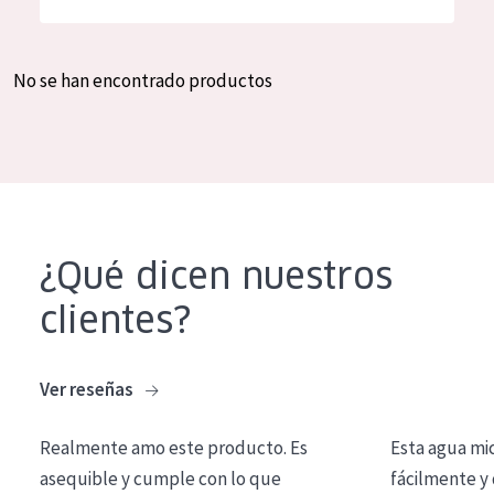
Hidratación y luminosidad
German
Reducción de arrugas
Spanish
No se han encontrado productos
Regeneración
Greek
Firmeza
Piel menopáusica
TIPO DE PRODUCTO
¿Qué dicen nuestros
Crema de día
clientes?
Crema de noche
Crema de ojos
Ver reseñas
Sérum
Realmente amo este producto. Es
Esta agua mi
Limpieza
asequible y cumple con lo que
fácilmente y 