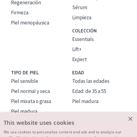
Regeneración
Sérum
Firmeza
Limpieza
Piel menopáusica
COLECCIÓN
Essentials
Lift+
Expert
TIPO DE PIEL
EDAD
Piel sensible
Todas las edades
Piel normal y seca
Edad: de 35 a 55
Piel mixata o grasa
Piel madura
Piel madura
×
Piel expuesta al sol
This website uses cookies
Piel menopáusica
We use cookies to personalize content and ads and to analyze our