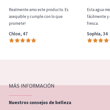
COLECCIÓN
Realmente amo este producto. Es
Esta agua mi
Essentials
asequible y cumple con lo que
fácilmente y 
promete!
fresca.
Lift+
Expert
Chloe, 47
Sophia, 34
TIPO DE PIEL
Piel sensible
Piel normal y seca
Piel mixata o grasa
Piel madura
MÁS INFORMACIÓN
Piel expuesta al sol
Piel menopáusica
Nuestros consejos de belleza