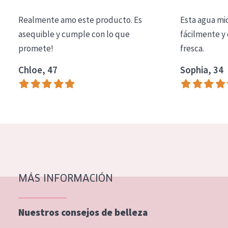
COLECCIÓN
Realmente amo este producto. Es
Esta agua mi
Essentials
asequible y cumple con lo que
fácilmente y 
promete!
fresca.
Lift+
Expert
Chloe, 47
Sophia, 34
TIPO DE PIEL
Piel sensible
Piel normal y seca
Piel mixata o grasa
Piel madura
MÁS INFORMACIÓN
Piel expuesta al sol
Piel menopáusica
Nuestros consejos de belleza