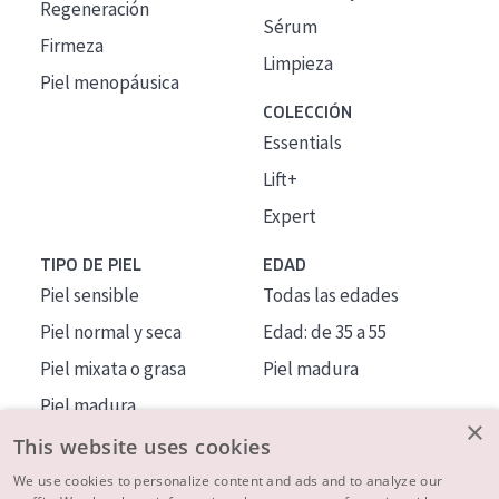
Regeneración
Sérum
Firmeza
Limpieza
Piel menopáusica
COLECCIÓN
Essentials
Lift+
Expert
TIPO DE PIEL
EDAD
Piel sensible
Todas las edades
Piel normal y seca
Edad: de 35 a 55
Piel mixata o grasa
Piel madura
Piel madura
×
Piel expuesta al sol
This website uses cookies
Piel menopáusica
We use cookies to personalize content and ads and to analyze our