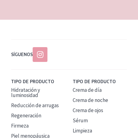
EDAD
Todas las edades
Edad: de 35 a 55
Piel madura
SÍGUENOS
TIPO DE PRODUCTO
TIPO DE PRODUCTO
Hidratación y
Crema de día
luminosidad
Crema de noche
Reducción de arrugas
Crema de ojos
Regeneración
Sérum
Firmeza
Limpieza
Piel menopáusica