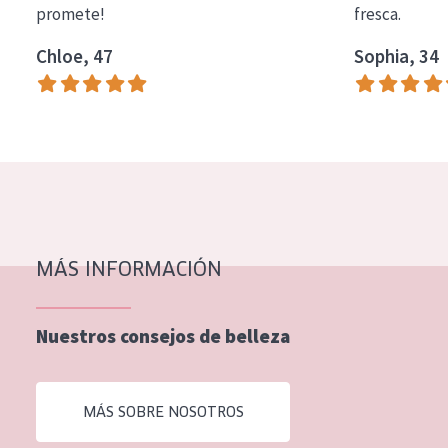
promete!
fresca.
COLECCIÓN
Chloe, 47
Sophia, 34
Essentials
Lift+
Expert
TIPO DE PIEL
Piel sensible
Piel normal y seca
MÁS INFORMACIÓN
Piel mixata o grasa
Nuestros consejos de belleza
Piel madura
Piel expuesta al sol
MÁS SOBRE NOSOTROS
Piel menopáusica