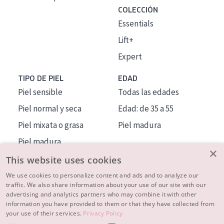
COLECCIÓN
Essentials
Lift+
Expert
TIPO DE PIEL
EDAD
Piel sensible
Todas las edades
Piel normal y seca
Edad: de 35 a 55
Piel mixata o grasa
Piel madura
Piel madura
×
Piel expuesta al sol
This website uses cookies
Piel menopáusica
We use cookies to personalize content and ads and to analyze our
traffic. We also share information about your use of our site with our
advertising and analytics partners who may combine it with other
MÁS SOBRE NOSOTROS
information you have provided to them or that they have collected from
your use of their services.
Privacy Policy
INSPIRACIÓN