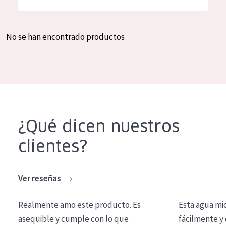
Hidratación y luminosidad
German
Reducción de arrugas
Spanish
No se han encontrado productos
Regeneración
Greek
Firmeza
Piel menopáusica
TIPO DE PRODUCTO
¿Qué dicen nuestros
Crema de día
clientes?
Crema de noche
Crema de ojos
Ver reseñas
Sérum
Realmente amo este producto. Es
Esta agua mi
Limpieza
asequible y cumple con lo que
fácilmente y 