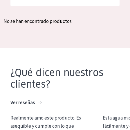
Hidratación y luminosidad
German
Reducción de arrugas
Spanish
No se han encontrado productos
Regeneración
Greek
Firmeza
Piel menopáusica
TIPO DE PRODUCTO
¿Qué dicen nuestros
Crema de día
clientes?
Crema de noche
Crema de ojos
Ver reseñas
Sérum
Realmente amo este producto. Es
Esta agua mi
Limpieza
asequible y cumple con lo que
fácilmente y 