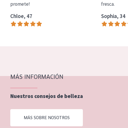
promete!
fresca.
COLECCIÓN
Chloe, 47
Sophia, 34
Essentials
Lift+
Expert
TIPO DE PIEL
Piel sensible
Piel normal y seca
MÁS INFORMACIÓN
Piel mixata o grasa
Nuestros consejos de belleza
Piel madura
Piel expuesta al sol
MÁS SOBRE NOSOTROS
Piel menopáusica