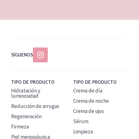
EDAD
Todas las edades
Edad: de 35 a 55
Piel madura
SÍGUENOS
TIPO DE PRODUCTO
TIPO DE PRODUCTO
Hidratación y
Crema de día
luminosidad
Crema de noche
Reducción de arrugas
Crema de ojos
Regeneración
Sérum
Firmeza
Limpieza
Piel menopáusica