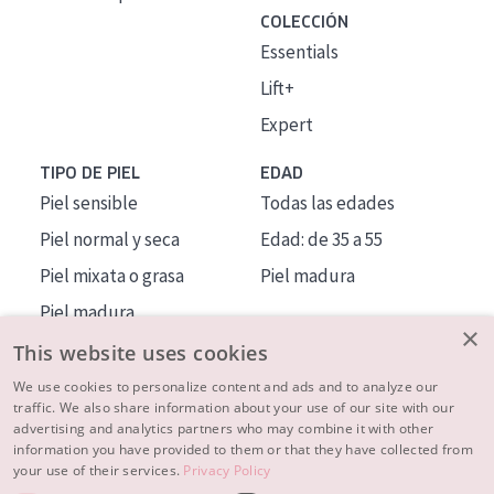
COLECCIÓN
Essentials
Lift+
Expert
TIPO DE PIEL
EDAD
Piel sensible
Todas las edades
Piel normal y seca
Edad: de 35 a 55
Piel mixata o grasa
Piel madura
Piel madura
×
Piel expuesta al sol
This website uses cookies
Piel menopáusica
We use cookies to personalize content and ads and to analyze our
traffic. We also share information about your use of our site with our
advertising and analytics partners who may combine it with other
MÁS SOBRE NOSOTROS
information you have provided to them or that they have collected from
your use of their services.
Privacy Policy
INSPIRACIÓN