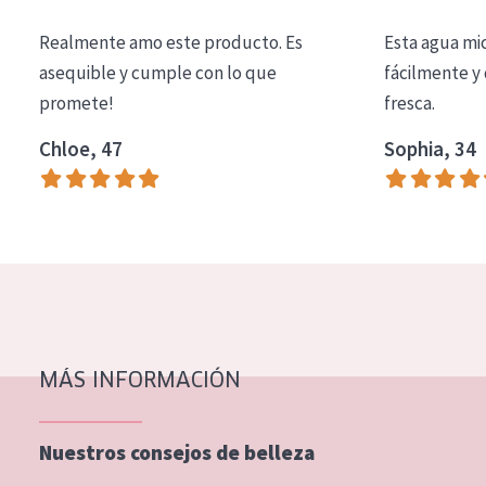
COLECCIÓN
Realmente amo este producto. Es
Esta agua mi
Essentials
asequible y cumple con lo que
fácilmente y 
promete!
fresca.
Lift+
Expert
Chloe, 47
Sophia, 34
TIPO DE PIEL
Piel sensible
Piel normal y seca
Piel mixata o grasa
Piel madura
MÁS INFORMACIÓN
Piel expuesta al sol
Piel menopáusica
Nuestros consejos de belleza