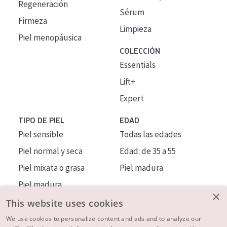
Regeneración
Sérum
Firmeza
Limpieza
Piel menopáusica
COLECCIÓN
Essentials
Lift+
Expert
TIPO DE PIEL
EDAD
Piel sensible
Todas las edades
Piel normal y seca
Edad: de 35 a 55
Piel mixata o grasa
Piel madura
Piel madura
×
Piel expuesta al sol
This website uses cookies
Piel menopáusica
We use cookies to personalize content and ads and to analyze our