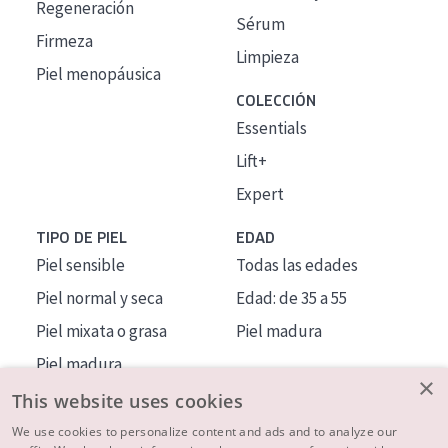
Regeneración
Sérum
Firmeza
Limpieza
Piel menopáusica
COLECCIÓN
Essentials
Lift+
Expert
TIPO DE PIEL
EDAD
Piel sensible
Todas las edades
Piel normal y seca
Edad: de 35 a 55
Piel mixata o grasa
Piel madura
Piel madura
×
Piel expuesta al sol
This website uses cookies
Piel menopáusica
We use cookies to personalize content and ads and to analyze our