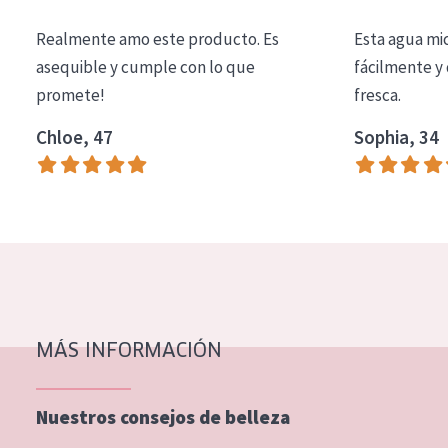
COLECCIÓN
Realmente amo este producto. Es
Esta agua mi
Essentials
asequible y cumple con lo que
fácilmente y 
promete!
fresca.
Lift+
Expert
Chloe, 47
Sophia, 34
TIPO DE PIEL
Piel sensible
Piel normal y seca
Piel mixata o grasa
Piel madura
MÁS INFORMACIÓN
Piel expuesta al sol
Piel menopáusica
Nuestros consejos de belleza