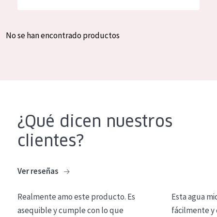
Hidratación y luminosidad
German
Reducción de arrugas
Spanish
No se han encontrado productos
Regeneración
Greek
Firmeza
Piel menopáusica
TIPO DE PRODUCTO
¿Qué dicen nuestros
Crema de día
clientes?
Crema de noche
Crema de ojos
Ver reseñas
Sérum
Realmente amo este producto. Es
Esta agua mi
Limpieza
asequible y cumple con lo que
fácilmente y 