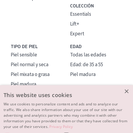
COLECCIÓN
Essentials
Lift+
Expert
TIPO DE PIEL
EDAD
Piel sensible
Todas las edades
Piel normal y seca
Edad: de 35 a 55
Piel mixata o grasa
Piel madura
Piel madura
×
Piel expuesta al sol
This website uses cookies
Piel menopáusica
We use cookies to personalize content and ads and to analyze our
traffic. We also share information about your use of our site with our
advertising and analytics partners who may combine it with other
MÁS SOBRE NOSOTROS
information you have provided to them or that they have collected from
your use of their services.
Privacy Policy
INSPIRACIÓN