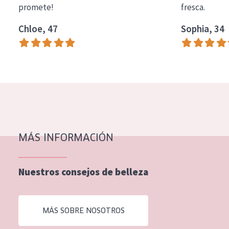
promete!
fresca.
COLECCIÓN
Chloe, 47
Sophia, 34
Essentials
Lift+
Expert
TIPO DE PIEL
Piel sensible
Piel normal y seca
MÁS INFORMACIÓN
Piel mixata o grasa
Nuestros consejos de belleza
Piel madura
Piel expuesta al sol
MÁS SOBRE NOSOTROS
Piel menopáusica