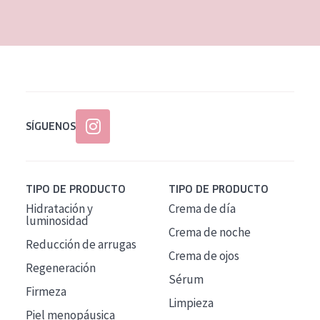
EDAD
Todas las edades
Edad: de 35 a 55
Piel madura
SÍGUENOS
TIPO DE PRODUCTO
TIPO DE PRODUCTO
Hidratación y
Crema de día
luminosidad
Crema de noche
Reducción de arrugas
Crema de ojos
Regeneración
Sérum
Firmeza
Limpieza
Piel menopáusica