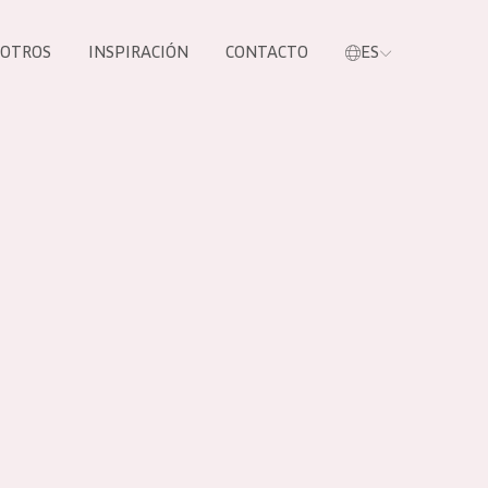
SOTROS
INSPIRACIÓN
CONTACTO
ES
tros productos
S NUESTROS
UCTOS