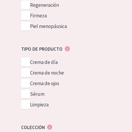
Piel normal y s
Regeneración
German
Piel mixata o g
Firmeza
Spanish
Piel madura
Piel menopáusica
Greek
Piel expuesta a
Piel menopáus
TIPO DE PRODUCTO
Crema de día
NUESTROS P
Crema de noche
Crema de ojos
Sérum
Limpieza
COLECCIÓN