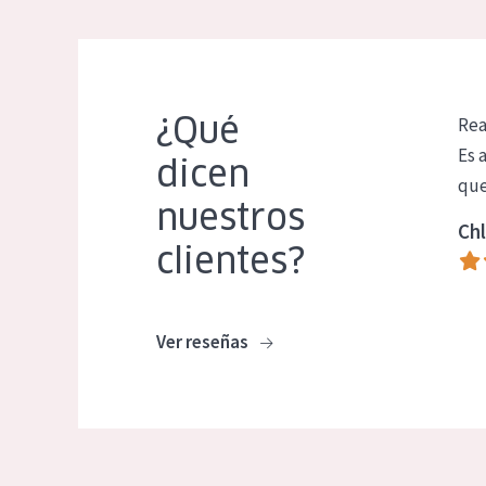
¿Qué
Rea
Es 
dicen
que
nuestros
Chl
clientes?
Ver reseñas