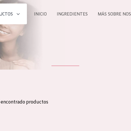
UCTOS
INICIO
INGREDIENTES
MÁS SOBRE NO
todos nues
UCTO
COLECCIÓN
Essentials
he
Lift+
Expert
n encontrado productos
TODO
EDAD
PROD
Todas las edades