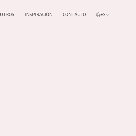
SOTROS
INSPIRACIÓN
CONTACTO
ES
tros productos
S NUESTROS
UCTOS