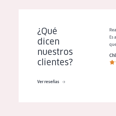
¿Qué
Rea
Es 
dicen
que
nuestros
Chl
clientes?
Ver reseñas