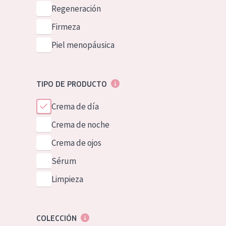
Piel normal y s
Regeneración
German
Piel mixata o g
Firmeza
Spanish
Piel madura
Piel menopáusica
Greek
Piel expuesta a
Piel menopáus
TIPO DE PRODUCTO
Crema de día
NUESTROS P
Crema de noche
Crema de ojos
Sérum
Limpieza
COLECCIÓN