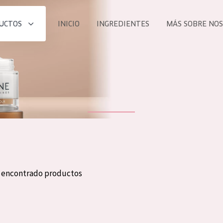
UCTOS
INICIO
INGREDIENTES
MÁS SOBRE NO
todos nues
UCTO
COLECCIÓN
Essentials
he
Lift+
Expert
n encontrado productos
TODO
EDAD
PROD
Todas las edades