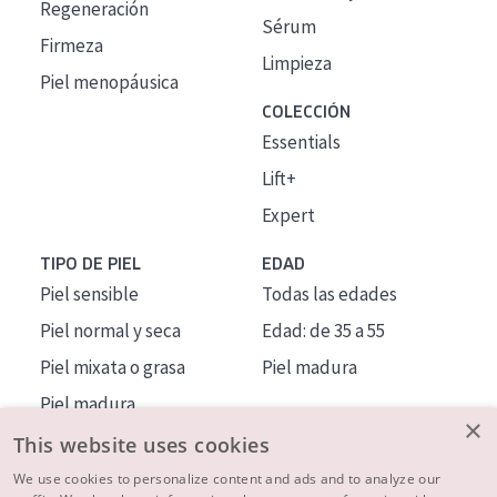
Regeneración
Sérum
Firmeza
Limpieza
Piel menopáusica
COLECCIÓN
Essentials
Lift+
Expert
TIPO DE PIEL
EDAD
Piel sensible
Todas las edades
Piel normal y seca
Edad: de 35 a 55
Piel mixata o grasa
Piel madura
Piel madura
×
Piel expuesta al sol
This website uses cookies
Piel menopáusica
We use cookies to personalize content and ads and to analyze our