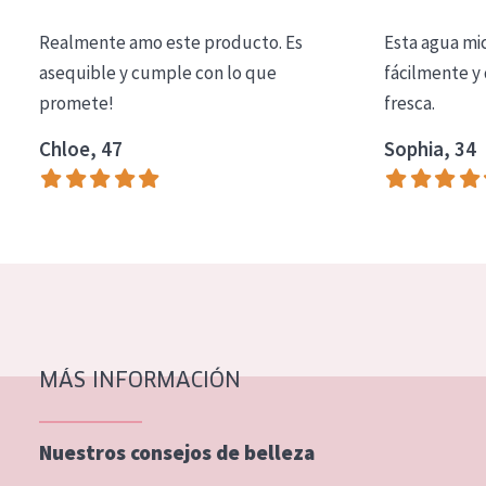
COLECCIÓN
Realmente amo este producto. Es
Esta agua mi
Essentials
asequible y cumple con lo que
fácilmente y 
promete!
fresca.
Lift+
Expert
Chloe, 47
Sophia, 34
TIPO DE PIEL
Piel sensible
Piel normal y seca
Piel mixata o grasa
Piel madura
MÁS INFORMACIÓN
Piel expuesta al sol
Piel menopáusica
Nuestros consejos de belleza