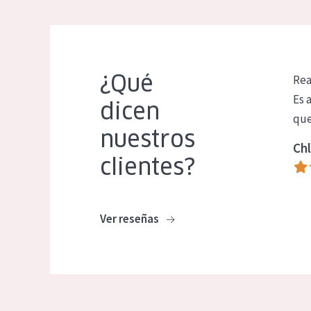
¿Qué
Rea
Es 
dicen
que
nuestros
Chl
clientes?
Ver reseñas