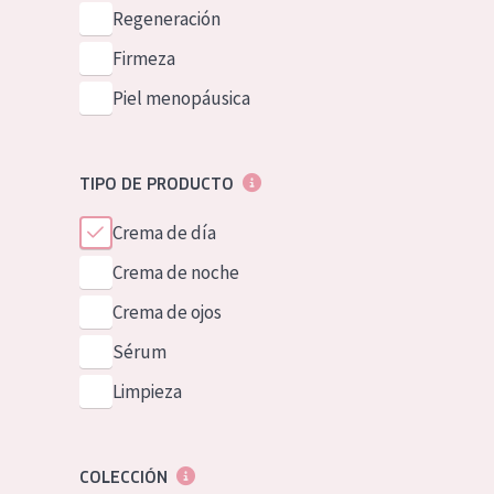
Piel normal y s
Regeneración
German
Piel mixata o g
Firmeza
Spanish
Piel madura
Piel menopáusica
Greek
Piel expuesta a
Piel menopáus
TIPO DE PRODUCTO
Crema de día
NUESTROS P
Crema de noche
Crema de ojos
Sérum
Limpieza
COLECCIÓN