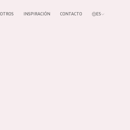
SOTROS
INSPIRACIÓN
CONTACTO
ES
tros productos
S NUESTROS
UCTOS