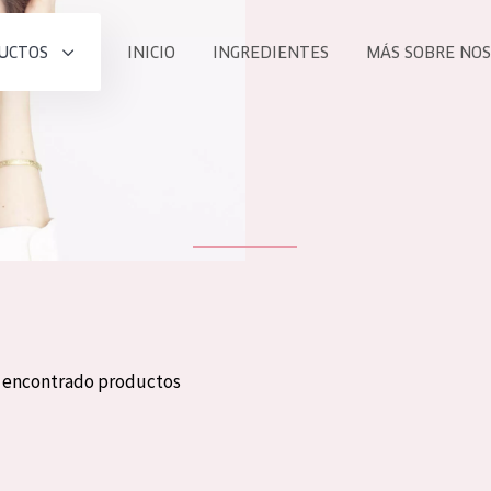
UCTOS
INICIO
INGREDIENTES
MÁS SOBRE NO
todos nues
UCTO
COLECCIÓN
Essentials
he
Lift+
Expert
n encontrado productos
TODO
EDAD
PROD
Todas las edades