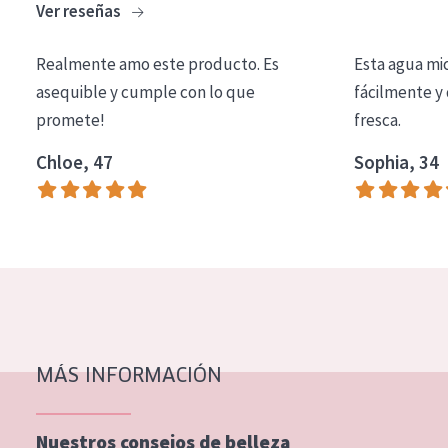
Ver reseñas
COLECCIÓN
Essentials
Realmente amo este producto. Es
Esta agua mi
asequible y cumple con lo que
fácilmente y 
Lift+
promete!
fresca.
Expert
Chloe, 47
Sophia, 34
TIPO DE PIEL
Piel sensible
Piel normal y seca
Piel mixata o grasa
Piel madura
MÁS INFORMACIÓN
Piel expuesta al sol
Piel menopáusica
Nuestros consejos de belleza