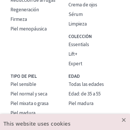
Reducción de arrugas
Crema de ojos
Regeneración
Sérum
Firmeza
Limpieza
Piel menopáusica
COLECCIÓN
Essentials
Lift+
Expert
TIPO DE PIEL
EDAD
Piel sensible
Todas las edades
Piel normal y seca
Edad: de 35 a 55
Piel mixata o grasa
Piel madura
Piel madura
×
Piel expuesta al sol
This website uses cookies