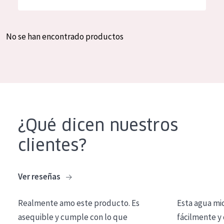
Hidratación y luminosidad
German
Reducción de arrugas
Spanish
No se han encontrado productos
Regeneración
Greek
Firmeza
Piel menopáusica
TIPO DE PRODUCTO
¿Qué dicen nuestros
Crema de día
clientes?
Crema de noche
Crema de ojos
Ver reseñas
Sérum
Realmente amo este producto. Es
Esta agua mi
Limpieza
asequible y cumple con lo que
fácilmente y 