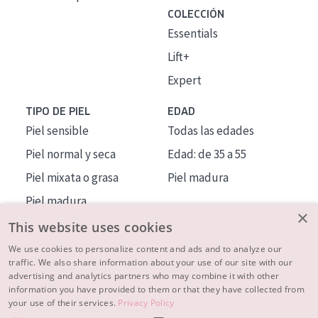
COLECCIÓN
Essentials
Lift+
Expert
TIPO DE PIEL
EDAD
Piel sensible
Todas las edades
Piel normal y seca
Edad: de 35 a 55
Piel mixata o grasa
Piel madura
Piel madura
×
Piel expuesta al sol
This website uses cookies
Piel menopáusica
We use cookies to personalize content and ads and to analyze our
traffic. We also share information about your use of our site with our
advertising and analytics partners who may combine it with other
MÁS SOBRE NOSOTROS
information you have provided to them or that they have collected from
your use of their services.
Privacy Policy
INSPIRACIÓN