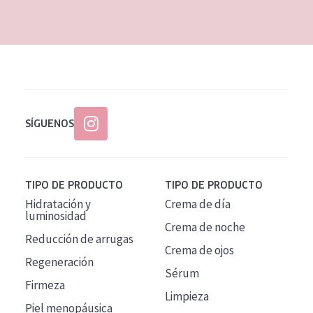
EDAD
Todas las edades
Edad: de 35 a 55
Piel madura
SÍGUENOS
TIPO DE PRODUCTO
TIPO DE PRODUCTO
Hidratación y
Crema de día
luminosidad
Crema de noche
Reducción de arrugas
Crema de ojos
Regeneración
Sérum
Firmeza
Limpieza
Piel menopáusica