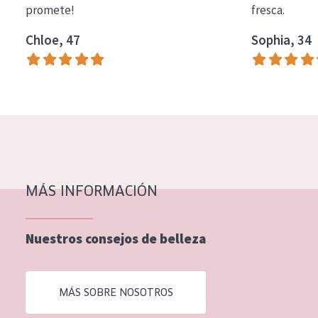
promete!
fresca.
COLECCIÓN
Chloe, 47
Sophia, 34
Essentials
Lift+
Expert
TIPO DE PIEL
Piel sensible
Piel normal y seca
MÁS INFORMACIÓN
Piel mixata o grasa
Nuestros consejos de belleza
Piel madura
Piel expuesta al sol
MÁS SOBRE NOSOTROS
Piel menopáusica