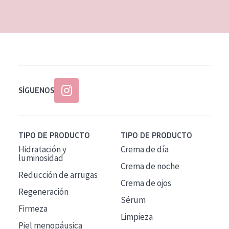
EDAD
Todas las edades
Edad: de 35 a 55
Piel madura
SÍGUENOS
TIPO DE PRODUCTO
TIPO DE PRODUCTO
Hidratación y
Crema de día
luminosidad
Crema de noche
Reducción de arrugas
Crema de ojos
Regeneración
Sérum
Firmeza
Limpieza
Piel menopáusica