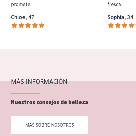
promete!
fresca.
COLECCIÓN
Chloe, 47
Sophia, 34
Essentials
Lift+
Expert
TIPO DE PIEL
Piel sensible
Piel normal y seca
MÁS INFORMACIÓN
Piel mixata o grasa
Nuestros consejos de belleza
Piel madura
Piel expuesta al sol
MÁS SOBRE NOSOTROS
Piel menopáusica