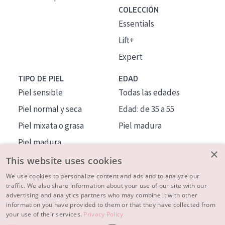
COLECCIÓN
Essentials
Lift+
Expert
TIPO DE PIEL
EDAD
Piel sensible
Todas las edades
Piel normal y seca
Edad: de 35 a 55
Piel mixata o grasa
Piel madura
Piel madura
×
Piel expuesta al sol
This website uses cookies
Piel menopáusica
We use cookies to personalize content and ads and to analyze our
traffic. We also share information about your use of our site with our
advertising and analytics partners who may combine it with other
MÁS SOBRE NOSOTROS
information you have provided to them or that they have collected from
your use of their services.
Privacy Policy
INSPIRACIÓN