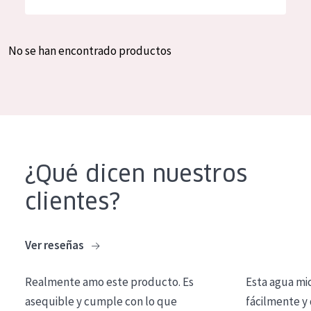
Hidratación y luminosidad
German
Reducción de arrugas
Spanish
No se han encontrado productos
Regeneración
Greek
Firmeza
Piel menopáusica
TIPO DE PRODUCTO
¿Qué dicen nuestros
Crema de día
clientes?
Crema de noche
Crema de ojos
Ver reseñas
Sérum
Realmente amo este producto. Es
Esta agua mi
Limpieza
asequible y cumple con lo que
fácilmente y 