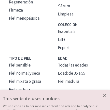
Regeneración
Sérum
Firmeza
Limpieza
Piel menopáusica
COLECCIÓN
Essentials
Lift+
Expert
TIPO DE PIEL
EDAD
Piel sensible
Todas las edades
Piel normal y seca
Edad: de 35 a 55
Piel mixata o grasa
Piel madura
Piel madura
×
Piel expuesta al sol
This website uses cookies
Piel menopáusica
We use cookies to personalize content and ads and to analyze our