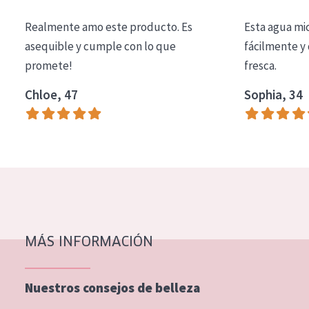
COLECCIÓN
Realmente amo este producto. Es
Esta agua mi
Essentials
asequible y cumple con lo que
fácilmente y 
promete!
fresca.
Lift+
Expert
Chloe, 47
Sophia, 34
TIPO DE PIEL
Piel sensible
Piel normal y seca
Piel mixata o grasa
Piel madura
MÁS INFORMACIÓN
Piel expuesta al sol
Piel menopáusica
Nuestros consejos de belleza